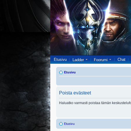
Etusivu
Chat
Ladder
Foorumi
Etusivu
Poista evästeet
Haluatko varmasti poistaa tämän keskusteluf
Etusivu