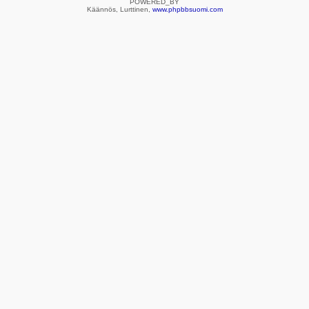
POWERED_BY
Käännös, Lurttinen,
www.phpbbsuomi.com