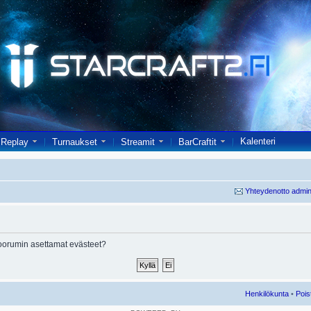
Kalenteri
Replay
Turnaukset
Streamit
BarCraftit
Yhteydenotto admin
oorumin asettamat evästeet?
Henkilökunta
•
Pois