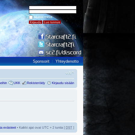
Muista minut
Sponsorit
Yhteydenotto
eihin
UKK
Rekisteröidy
Kirjaudu sisään
ta evästeet
• Kaikki ajat ovat UTC + 2 tuntia [
DST
]