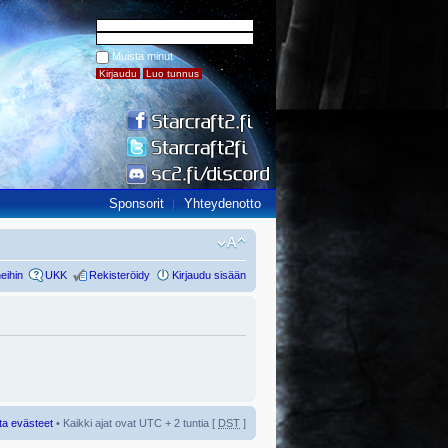
Muista minut
Sponsorit
Yhteydenotto
eihin
UKK
Rekisteröidy
Kirjaudu sisään
ta evästeet
• Kaikki ajat ovat UTC + 2 tuntia [
DST
]