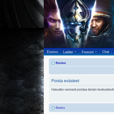
Etusivu
Chat
Ladder
Foorumi
Etusivu
Poista evästeet
Haluatko varmasti poistaa tämän keskusteluf
Etusivu