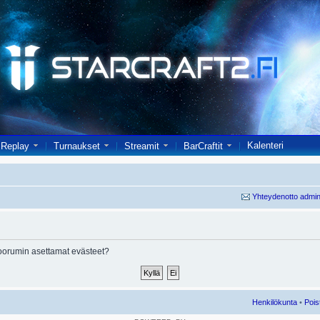
Kalenteri
Replay
Turnaukset
Streamit
BarCraftit
Yhteydenotto admin
oorumin asettamat evästeet?
Henkilökunta
•
Pois