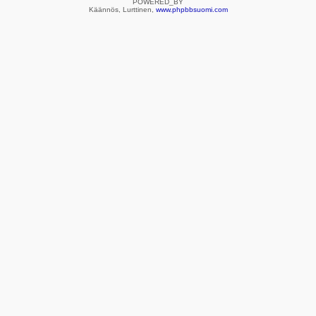
POWERED_BY
Käännös, Lurttinen,
www.phpbbsuomi.com