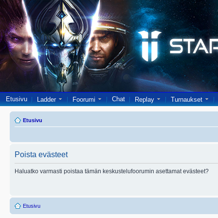
Etusivu
Chat
Ladder
Foorumi
Replay
Turnaukset
Etusivu
Poista evästeet
Haluatko varmasti poistaa tämän keskustelufoorumin asettamat evästeet?
Etusivu