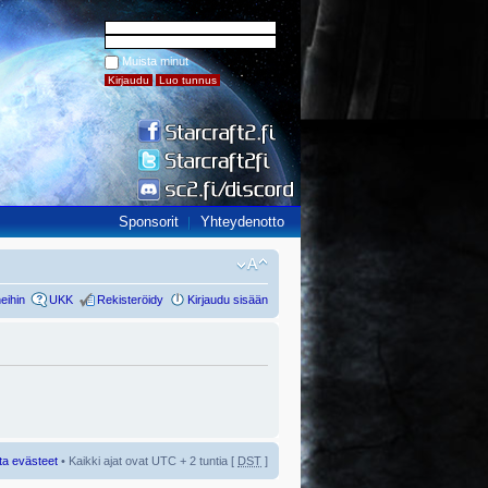
Muista minut
Sponsorit
Yhteydenotto
eihin
UKK
Rekisteröidy
Kirjaudu sisään
ta evästeet
• Kaikki ajat ovat UTC + 2 tuntia [
DST
]