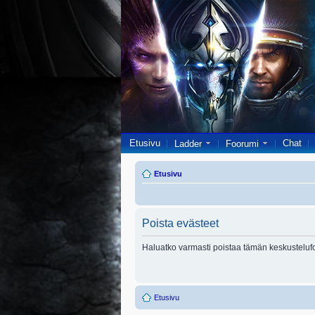
Etusivu
Chat
Ladder
Foorumi
Etusivu
Poista evästeet
Haluatko varmasti poistaa tämän keskusteluf
Etusivu