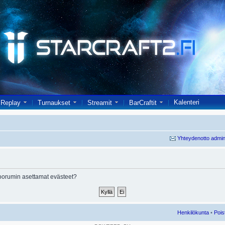
Kalenteri
Replay
Turnaukset
Streamit
BarCraftit
Yhteydenotto admin
oorumin asettamat evästeet?
Henkilökunta
•
Pois