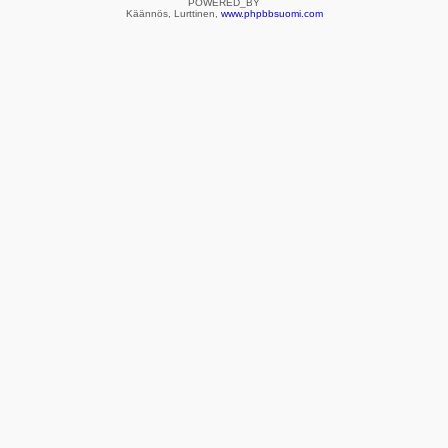
POWERED_BY
Käännös, Lurttinen,
www.phpbbsuomi.com