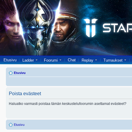
Etusivu
Chat
Ladder
Foorumi
Replay
Turnaukset
Etusivu
Poista evästeet
Haluatko varmasti poistaa tämän keskustelufoorumin asettamat evästeet?
Etusivu