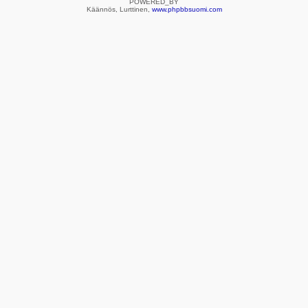
POWERED_BY
Käännös, Lurttinen,
www.phpbbsuomi.com