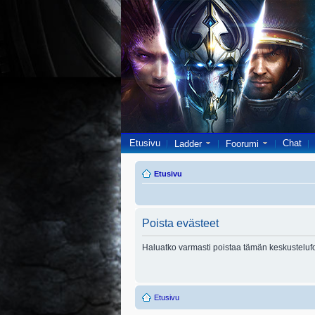
Etusivu
Chat
Ladder
Foorumi
Etusivu
Poista evästeet
Haluatko varmasti poistaa tämän keskusteluf
Etusivu