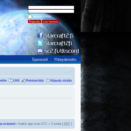
Muista minut
Sponsorit
Yhteydenotto
eihin
UKK
Rekisteröidy
Kirjaudu sisään
ta evästeet
• Kaikki ajat ovat UTC + 2 tuntia [
DST
]