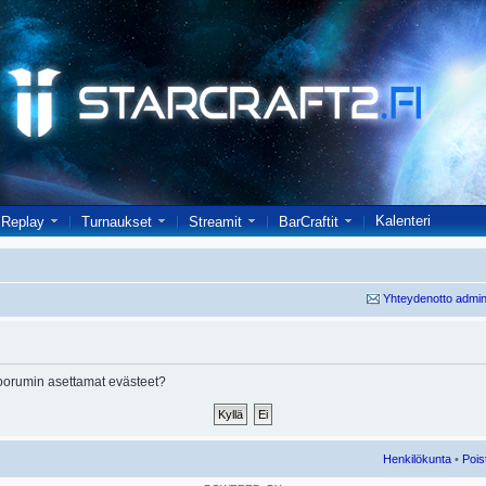
Kalenteri
Replay
Turnaukset
Streamit
BarCraftit
Yhteydenotto admin
oorumin asettamat evästeet?
Henkilökunta
•
Pois