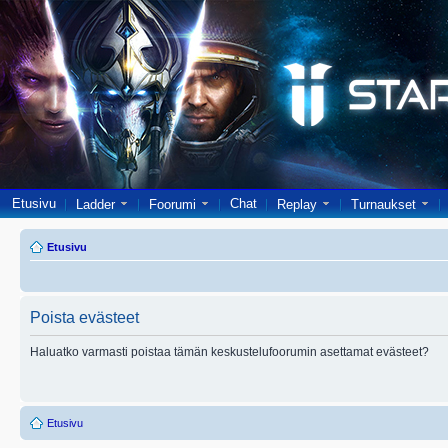
Etusivu
Chat
Ladder
Foorumi
Replay
Turnaukset
Etusivu
Poista evästeet
Haluatko varmasti poistaa tämän keskustelufoorumin asettamat evästeet?
Etusivu