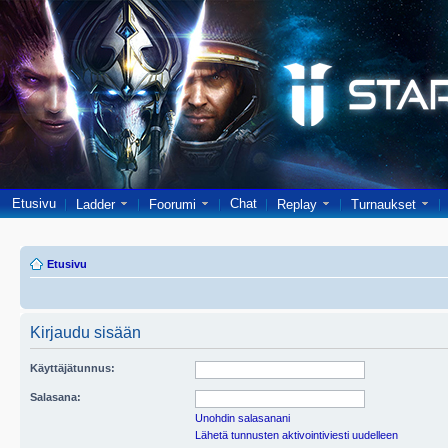
Etusivu
Chat
Ladder
Foorumi
Replay
Turnaukset
Etusivu
Kirjaudu sisään
Käyttäjätunnus:
Salasana:
Unohdin salasanani
Lähetä tunnusten aktivointiviesti uudelleen