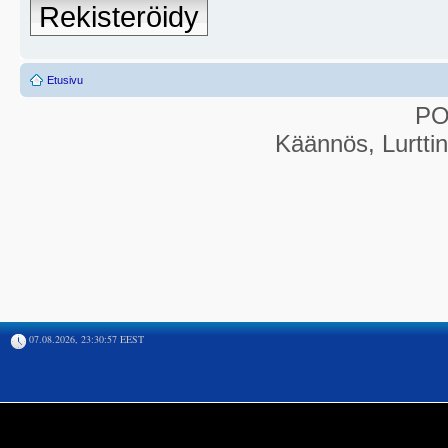
Rekisteröidy
Etusivu
P
Käännös, Lurtti
07.08.2026, 23:30:57 EEST