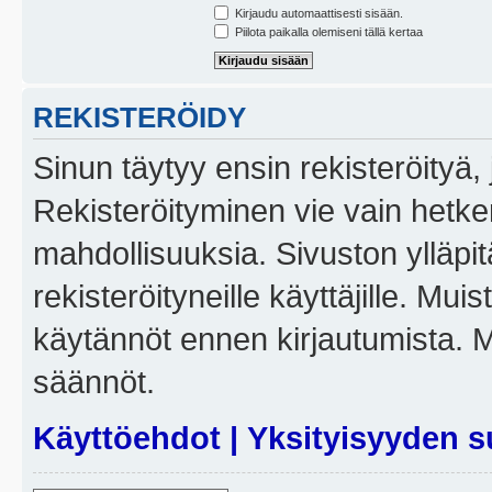
Kirjaudu automaattisesti sisään.
Piilota paikalla olemiseni tällä kertaa
REKISTERÖIDY
Sinun täytyy ensin rekisteröityä, j
Rekisteröityminen vie vain hetken
mahdollisuuksia. Sivuston ylläpit
rekisteröityneille käyttäjille. Mui
käytännöt ennen kirjautumista. 
säännöt.
Käyttöehdot
|
Yksityisyyden s