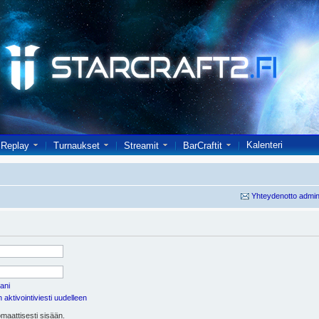
Kalenteri
Replay
Turnaukset
Streamit
BarCraftit
Yhteydenotto admin
ani
aktivointiviesti uudelleen
maattisesti sisään.