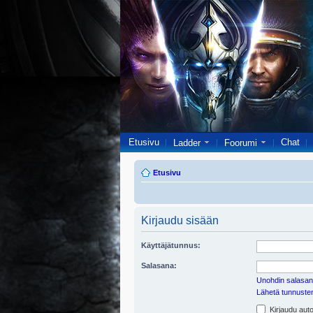
Etusivu
Chat
Ladder
Foorumi
Etusivu
Kirjaudu sisään
Käyttäjätunnus:
Salasana:
Unohdin salasan
Lähetä tunnusten 
Kirjaudu auto