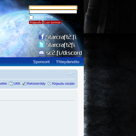
Muista minut
Sponsorit
Yhteydenotto
eihin
UKK
Rekisteröidy
Kirjaudu sisään