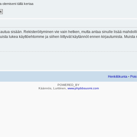
la olemiseni tällä kertaa
kirjautua sisään. Rekisteröityminen vie vain hetken, mutta antaa sinulle lisää mahdol
e. Muista lukea käyttöehtomme ja siihen liittyvät käytännöt ennen kirjautumista. Mui
Henkilökunta
•
Pois
POWERED_BY
Käännös, Lurttinen,
www.phpbbsuomi.com