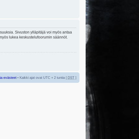
lisuuksia. Sivuston ylläpitäjä voi myös antaa
sta myös lukea keskustelufoorumin säännöt.
ta evästeet
• Kaikki ajat ovat UTC + 2 tuntia [
DST
]