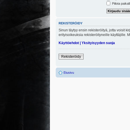
Piilota paikal
REKISTERÖIDY
Sinun täytyy ensin rekisteröityä, jotta voisit 
erityisoikeuksia rekisteröityneille käyttäjill
Käyttöehdot
|
Yksityisyyden suoja
Rekisteröidy
Etusivu