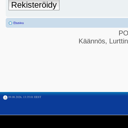
Rekisteröidy
Etusivu
P
Käännös, Lurtti
09.08.2026, 13:35:01 EEST