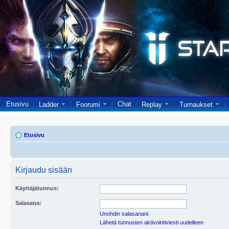
Etusivu
Chat
Ladder
Foorumi
Replay
Turnaukset
Etusivu
Kirjaudu sisään
Käyttäjätunnus:
Salasana:
Unohdin salasanani
Lähetä tunnusten aktivointiviesti uudelleen