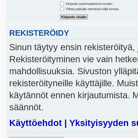
Kirjaudu automaattisesti sisään.
Piilota paikalla olemiseni tällä kertaa
REKISTERÖIDY
Sinun täytyy ensin rekisteröityä, j
Rekisteröityminen vie vain hetken
mahdollisuuksia. Sivuston ylläpit
rekisteröityneille käyttäjille. Mui
käytännöt ennen kirjautumista. 
säännöt.
Käyttöehdot
|
Yksityisyyden s