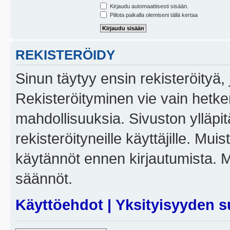
Kirjaudu automaattisesti sisään.
Piilota paikalla olemiseni tällä kertaa
REKISTERÖIDY
Sinun täytyy ensin rekisteröityä, j
Rekisteröityminen vie vain hetken
mahdollisuuksia. Sivuston ylläpit
rekisteröityneille käyttäjille. Mui
käytännöt ennen kirjautumista. 
säännöt.
Käyttöehdot
|
Yksityisyyden s