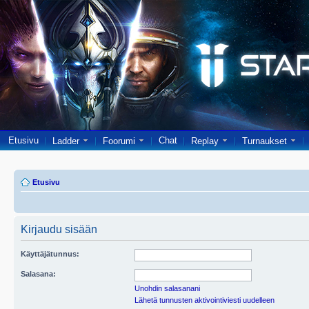
Etusivu
Chat
Ladder
Foorumi
Replay
Turnaukset
Etusivu
Kirjaudu sisään
Käyttäjätunnus:
Salasana:
Unohdin salasanani
Lähetä tunnusten aktivointiviesti uudelleen