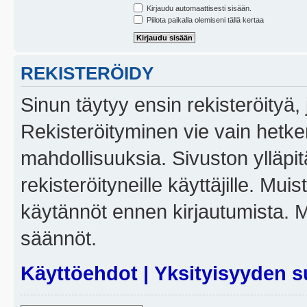
Kirjaudu automaattisesti sisään.
Piilota paikalla olemiseni tällä kertaa
REKISTERÖIDY
Sinun täytyy ensin rekisteröityä, j
Rekisteröityminen vie vain hetken
mahdollisuuksia. Sivuston ylläpit
rekisteröityneille käyttäjille. Mui
käytännöt ennen kirjautumista. 
säännöt.
Käyttöehdot
|
Yksityisyyden s