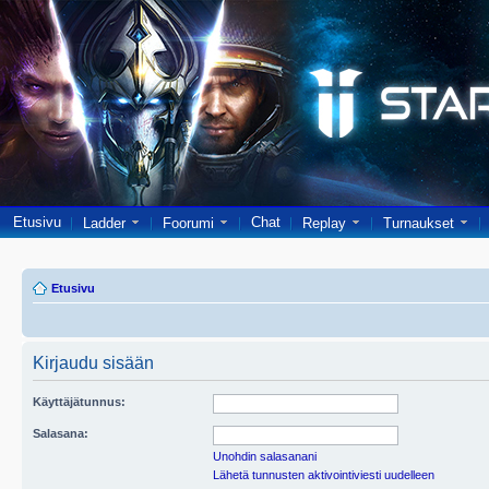
Etusivu
Chat
Ladder
Foorumi
Replay
Turnaukset
Etusivu
Kirjaudu sisään
Käyttäjätunnus:
Salasana:
Unohdin salasanani
Lähetä tunnusten aktivointiviesti uudelleen