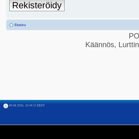
Rekisteröidy
Etusivu
P
Käännös, Lurtti
09.08.2026, 10:49:33 EEST