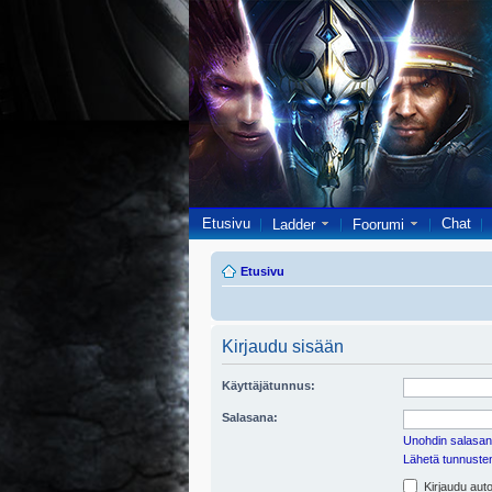
Etusivu
Chat
Ladder
Foorumi
Etusivu
Kirjaudu sisään
Käyttäjätunnus:
Salasana:
Unohdin salasan
Lähetä tunnusten 
Kirjaudu auto