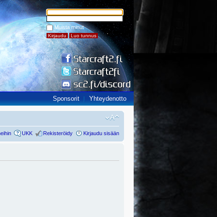
Muista minut
Sponsorit
Yhteydenotto
eihin
UKK
Rekisteröidy
Kirjaudu sisään