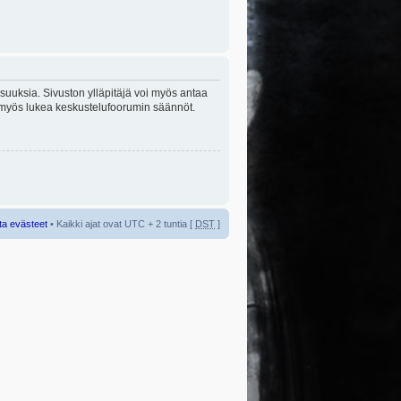
lisuuksia. Sivuston ylläpitäjä voi myös antaa
sta myös lukea keskustelufoorumin säännöt.
ta evästeet
• Kaikki ajat ovat UTC + 2 tuntia [
DST
]