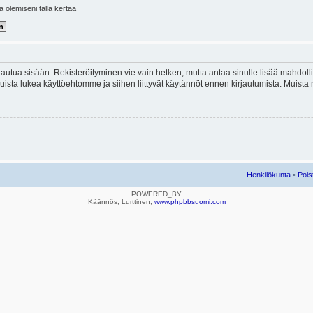
la olemiseni tällä kertaa
kirjautua sisään. Rekisteröityminen vie vain hetken, mutta antaa sinulle lisää mahdol
e. Muista lukea käyttöehtomme ja siihen liittyvät käytännöt ennen kirjautumista. Mui
Henkilökunta
•
Pois
POWERED_BY
Käännös, Lurttinen,
www.phpbbsuomi.com