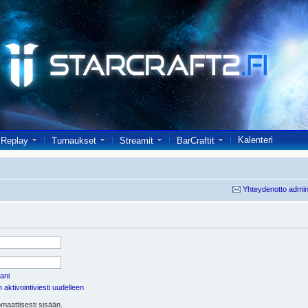
Kalenteri
Replay
Turnaukset
Streamit
BarCraftit
Yhteydenotto admin
ani
aktivointiviesti uudelleen
maattisesti sisään.