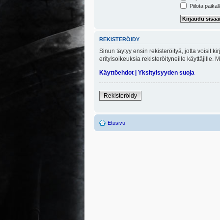
Piilota paikal
REKISTERÖIDY
Sinun täytyy ensin rekisteröityä, jotta voisit 
erityisoikeuksia rekisteröityneille käyttäjill
Käyttöehdot
|
Yksityisyyden suoja
Rekisteröidy
Etusivu