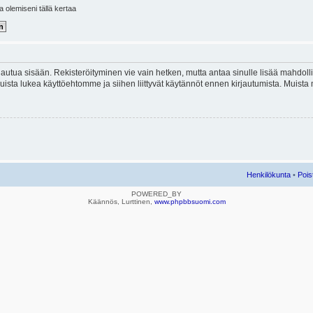
la olemiseni tällä kertaa
kirjautua sisään. Rekisteröityminen vie vain hetken, mutta antaa sinulle lisää mahdol
e. Muista lukea käyttöehtomme ja siihen liittyvät käytännöt ennen kirjautumista. Mui
Henkilökunta
•
Pois
POWERED_BY
Käännös, Lurttinen,
www.phpbbsuomi.com