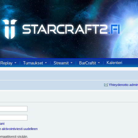
Kalenteri
Replay
Turnaukset
Streamit
BarCraftit
Yhteydenotto admin
ani
aktivointiviesti uudelleen
maattisesti sisään.