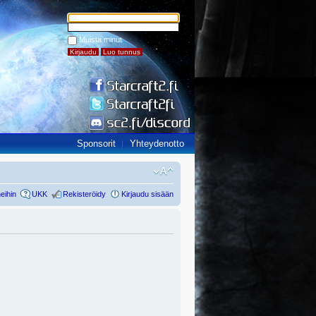
Muista minut
Sponsorit
Yhteydenotto
eihin
UKK
Rekisteröidy
Kirjaudu sisään