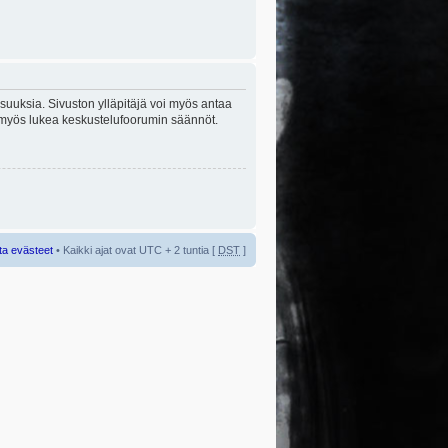
lisuuksia. Sivuston ylläpitäjä voi myös antaa
sta myös lukea keskustelufoorumin säännöt.
ta evästeet
• Kaikki ajat ovat UTC + 2 tuntia [
DST
]