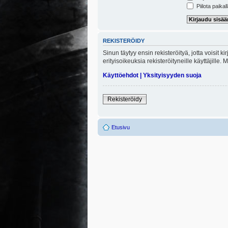
Piilota paikal
REKISTERÖIDY
Sinun täytyy ensin rekisteröityä, jotta voisit 
erityisoikeuksia rekisteröityneille käyttäjill
Käyttöehdot
|
Yksityisyyden suoja
Rekisteröidy
Etusivu