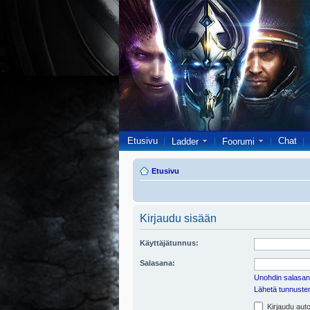
Etusivu
Chat
Ladder
Foorumi
Etusivu
Kirjaudu sisään
Käyttäjätunnus:
Salasana:
Unohdin salasan
Lähetä tunnusten 
Kirjaudu auto