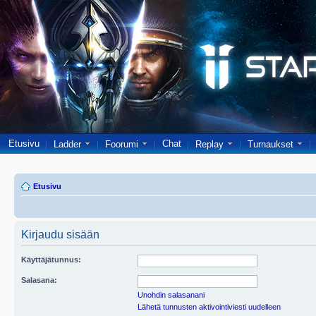
Etusivu
Chat
Ladder
Foorumi
Replay
Turnaukset
Etusivu
Kirjaudu sisään
Käyttäjätunnus:
Salasana:
Unohdin salasanani
Lähetä tunnusten aktivointiviesti uudelleen