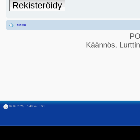
Rekisteröidy
Etusivu
P
Käännös, Lurtti
07.08.2026, 15:40:54 EEST