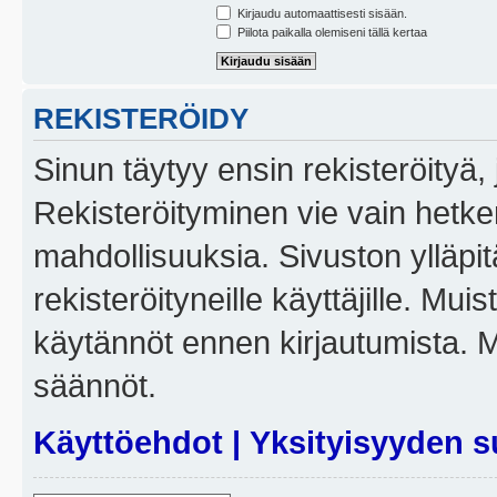
Kirjaudu automaattisesti sisään.
Piilota paikalla olemiseni tällä kertaa
REKISTERÖIDY
Sinun täytyy ensin rekisteröityä, j
Rekisteröityminen vie vain hetken
mahdollisuuksia. Sivuston ylläpit
rekisteröityneille käyttäjille. Mui
käytännöt ennen kirjautumista. 
säännöt.
Käyttöehdot
|
Yksityisyyden s