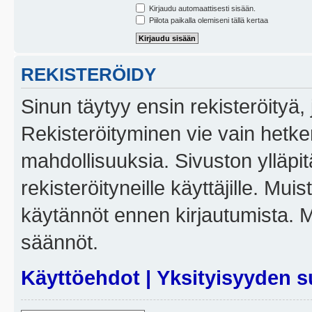
Kirjaudu automaattisesti sisään.
Piilota paikalla olemiseni tällä kertaa
REKISTERÖIDY
Sinun täytyy ensin rekisteröityä, j
Rekisteröityminen vie vain hetken
mahdollisuuksia. Sivuston ylläpit
rekisteröityneille käyttäjille. Mui
käytännöt ennen kirjautumista. 
säännöt.
Käyttöehdot
|
Yksityisyyden s