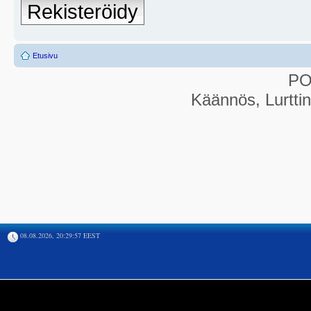
Rekisteröidy
Etusivu
P
Käännös, Lurtti
08.08.2026, 20:29:57 EEST