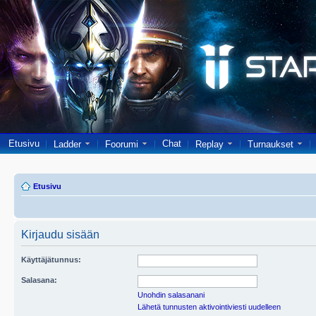
Etusivu
Chat
Ladder
Foorumi
Replay
Turnaukset
Etusivu
Kirjaudu sisään
Käyttäjätunnus:
Salasana:
Unohdin salasanani
Lähetä tunnusten aktivointiviesti uudelleen