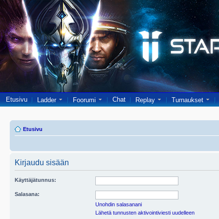
Etusivu
Chat
Ladder
Foorumi
Replay
Turnaukset
Etusivu
Kirjaudu sisään
Käyttäjätunnus:
Salasana:
Unohdin salasanani
Lähetä tunnusten aktivointiviesti uudelleen