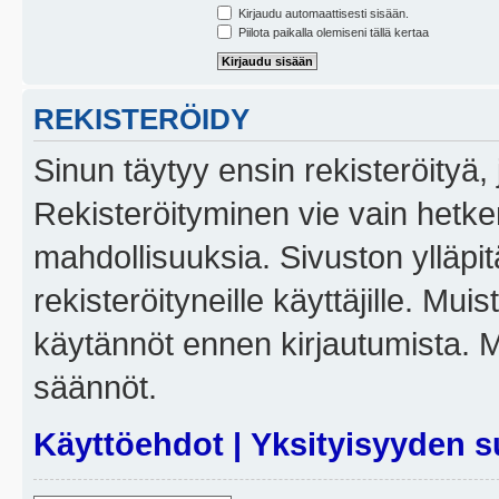
Kirjaudu automaattisesti sisään.
Piilota paikalla olemiseni tällä kertaa
REKISTERÖIDY
Sinun täytyy ensin rekisteröityä, j
Rekisteröityminen vie vain hetken
mahdollisuuksia. Sivuston ylläpit
rekisteröityneille käyttäjille. Mui
käytännöt ennen kirjautumista. 
säännöt.
Käyttöehdot
|
Yksityisyyden s