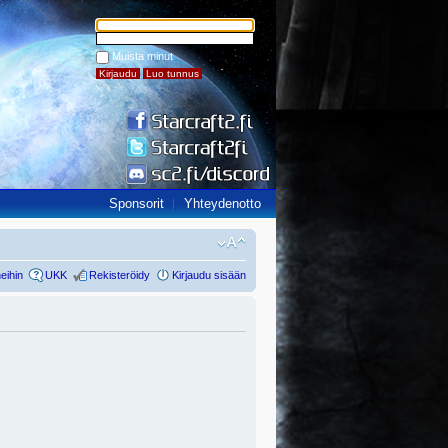
Muista minut
Sponsorit
Yhteydenotto
eihin
UKK
Rekisteröidy
Kirjaudu sisään