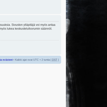
lisuuksia. Sivuston ylläpitäjä voi myös antaa
sta myös lukea keskustelufoorumin säännöt.
ta evästeet
• Kaikki ajat ovat UTC + 2 tuntia [
DST
]