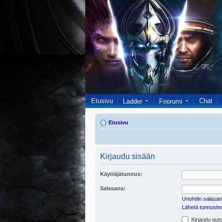
Etusivu
Chat
Ladder
Foorumi
Etusivu
Kirjaudu sisään
Käyttäjätunnus:
Salasana:
Unohdin salasan
Lähetä tunnusten 
Kirjaudu auto