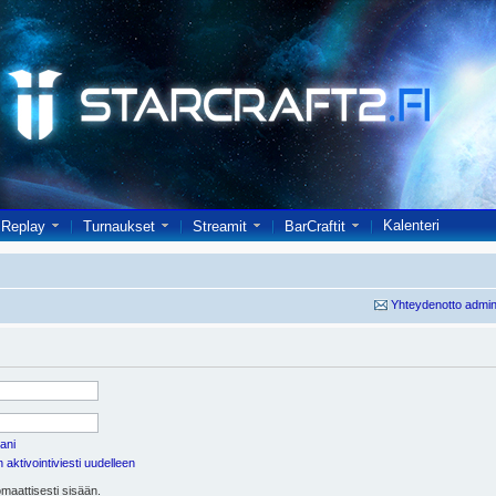
Kalenteri
Replay
Turnaukset
Streamit
BarCraftit
Yhteydenotto admin
ani
aktivointiviesti uudelleen
maattisesti sisään.