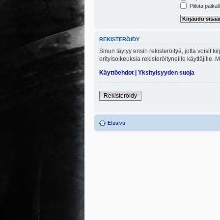
Piilota paikal
REKISTERÖIDY
Sinun täytyy ensin rekisteröityä, jotta voisit 
erityisoikeuksia rekisteröityneille käyttäjill
Käyttöehdot
|
Yksityisyyden suoja
Rekisteröidy
Etusivu