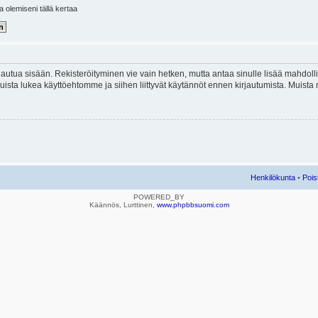
la olemiseni tällä kertaa
kirjautua sisään. Rekisteröityminen vie vain hetken, mutta antaa sinulle lisää mahdol
e. Muista lukea käyttöehtomme ja siihen liittyvät käytännöt ennen kirjautumista. Mui
Henkilökunta
•
Pois
POWERED_BY
Käännös, Lurttinen,
www.phpbbsuomi.com