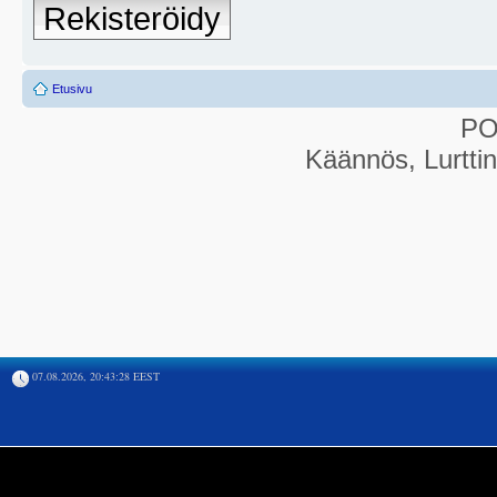
Rekisteröidy
Etusivu
P
Käännös, Lurtti
07.08.2026, 20:43:28 EEST