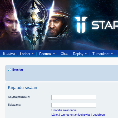
Etusivu
Chat
Ladder
Foorumi
Replay
Turnaukset
Etusivu
Kirjaudu sisään
Käyttäjätunnus:
Salasana:
Unohdin salasanani
Lähetä tunnusten aktivointiviesti uudelleen