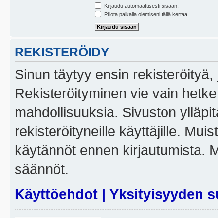
Kirjaudu automaattisesti sisään.
Piilota paikalla olemiseni tällä kertaa
REKISTERÖIDY
Sinun täytyy ensin rekisteröityä, j
Rekisteröityminen vie vain hetken
mahdollisuuksia. Sivuston ylläpit
rekisteröityneille käyttäjille. Mui
käytännöt ennen kirjautumista. 
säännöt.
Käyttöehdot
|
Yksityisyyden s