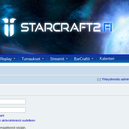
Kalenteri
Replay
Turnaukset
Streamit
BarCraftit
Yhteydenotto admin
ani
aktivointiviesti uudelleen
maattisesti sisään.