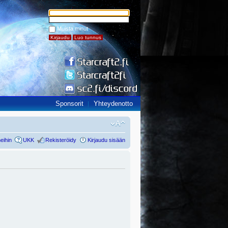
Muista minut
Sponsorit
Yhteydenotto
eihin
UKK
Rekisteröidy
Kirjaudu sisään