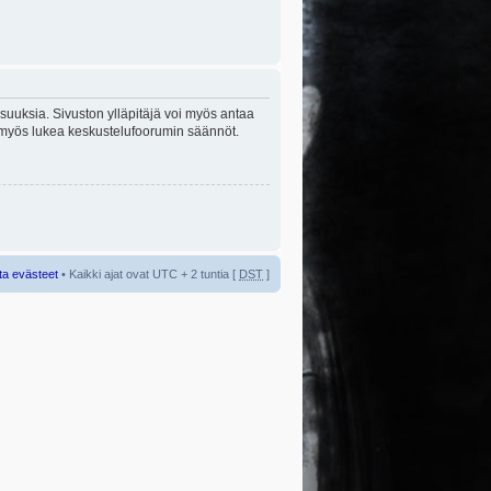
lisuuksia. Sivuston ylläpitäjä voi myös antaa
sta myös lukea keskustelufoorumin säännöt.
ta evästeet
• Kaikki ajat ovat UTC + 2 tuntia [
DST
]