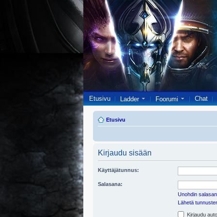
Etusivu
Chat
Ladder
Foorumi
Etusivu
Kirjaudu sisään
Käyttäjätunnus:
Salasana:
Unohdin salasan
Lähetä tunnusten 
Kirjaudu auto