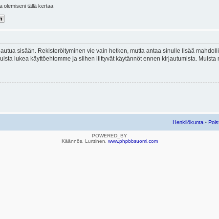
la olemiseni tällä kertaa
kirjautua sisään. Rekisteröityminen vie vain hetken, mutta antaa sinulle lisää mahdol
e. Muista lukea käyttöehtomme ja siihen liittyvät käytännöt ennen kirjautumista. Mui
Henkilökunta
•
Pois
POWERED_BY
Käännös, Lurttinen,
www.phpbbsuomi.com