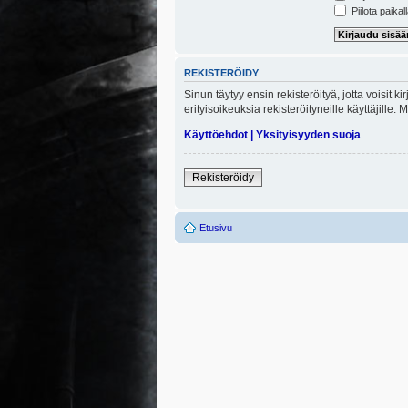
Piilota paikal
REKISTERÖIDY
Sinun täytyy ensin rekisteröityä, jotta voisit 
erityisoikeuksia rekisteröityneille käyttäjill
Käyttöehdot
|
Yksityisyyden suoja
Rekisteröidy
Etusivu