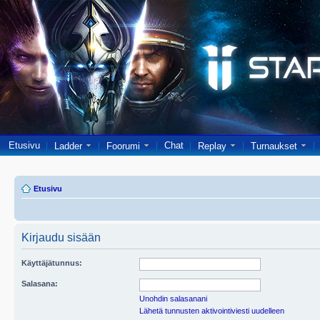
Etusivu
Chat
Ladder
Foorumi
Replay
Turnaukset
Etusivu
Kirjaudu sisään
Käyttäjätunnus:
Salasana:
Unohdin salasanani
Lähetä tunnusten aktivointiviesti uudelleen