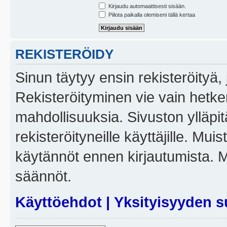
Kirjaudu automaattisesti sisään.
Piilota paikalla olemiseni tällä kertaa
REKISTERÖIDY
Sinun täytyy ensin rekisteröityä, j
Rekisteröityminen vie vain hetken
mahdollisuuksia. Sivuston ylläpit
rekisteröityneille käyttäjille. Mui
käytännöt ennen kirjautumista. 
säännöt.
Käyttöehdot
|
Yksityisyyden s