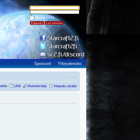
Muista minut
Sponsorit
Yhteydenotto
eihin
UKK
Rekisteröidy
Kirjaudu sisään