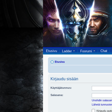
Etusivu
Chat
Ladder
Foorumi
Etusivu
Kirjaudu sisään
Käyttäjätunnus:
Salasana:
Unohdin salasan
Lähetä tunnusten 
Kirjaudu auto