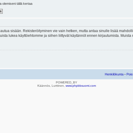
la olemiseni tällä kertaa
kirjautua sisään. Rekisteröityminen vie vain hetken, mutta antaa sinulle lisää mahdol
e. Muista lukea käyttöehtomme ja siihen liittyvät käytännöt ennen kirjautumista. Mui
Henkilökunta
•
Pois
POWERED_BY
Käännös, Lurttinen,
www.phpbbsuomi.com