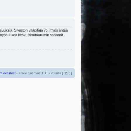
lisuuksia. Sivuston ylläpitäjä voi myös antaa
sta myös lukea keskustelufoorumin säännöt.
ta evästeet
• Kaikki ajat ovat UTC + 2 tuntia [
DST
]