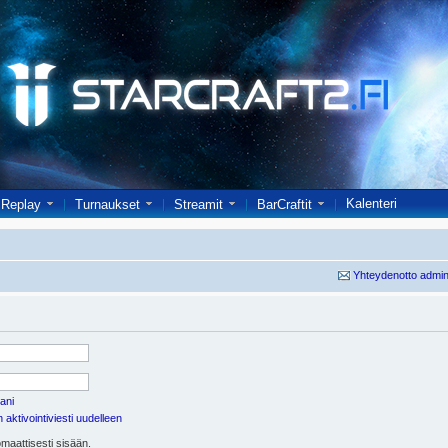
Kalenteri
Replay
Turnaukset
Streamit
BarCraftit
Yhteydenotto admin
ani
aktivointiviesti uudelleen
maattisesti sisään.