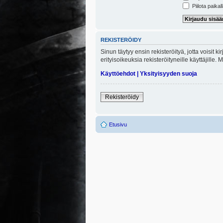
Piilota paikal
REKISTERÖIDY
Sinun täytyy ensin rekisteröityä, jotta voisit 
erityisoikeuksia rekisteröityneille käyttäjill
Käyttöehdot
|
Yksityisyyden suoja
Rekisteröidy
Etusivu