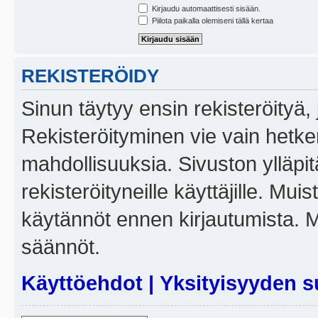
Kirjaudu automaattisesti sisään.
Piilota paikalla olemiseni tällä kertaa
REKISTERÖIDY
Sinun täytyy ensin rekisteröityä, j
Rekisteröityminen vie vain hetken
mahdollisuuksia. Sivuston ylläpit
rekisteröityneille käyttäjille. Mui
käytännöt ennen kirjautumista. 
säännöt.
Käyttöehdot
|
Yksityisyyden s