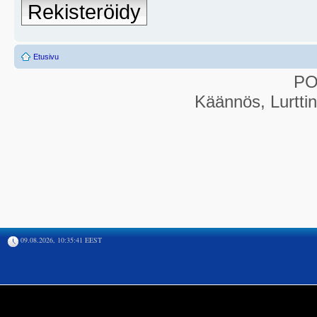
Rekisteröidy
Etusivu
P
Käännös, Lurtti
09.08.2026, 10:35:41 EEST