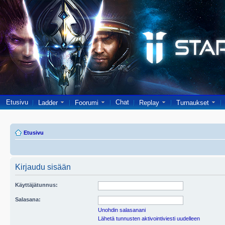
Etusivu
Chat
Ladder
Foorumi
Replay
Turnaukset
Etusivu
Kirjaudu sisään
Käyttäjätunnus:
Salasana:
Unohdin salasanani
Lähetä tunnusten aktivointiviesti uudelleen