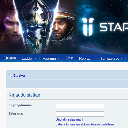
Etusivu
Chat
Ladder
Foorumi
Replay
Turnaukset
Etusivu
Kirjaudu sisään
Käyttäjätunnus:
Salasana:
Unohdin salasanani
Lähetä tunnusten aktivointiviesti uudelleen