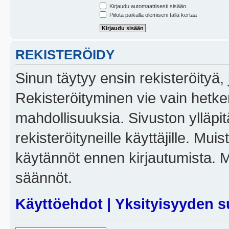
Kirjaudu automaattisesti sisään.
Piilota paikalla olemiseni tällä kertaa
REKISTERÖIDY
Sinun täytyy ensin rekisteröityä, j
Rekisteröityminen vie vain hetken
mahdollisuuksia. Sivuston ylläpit
rekisteröityneille käyttäjille. Mui
käytännöt ennen kirjautumista. 
säännöt.
Käyttöehdot
|
Yksityisyyden s