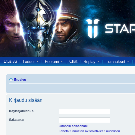
Etusivu
Chat
Ladder
Foorumi
Replay
Turnaukset
Etusivu
Kirjaudu sisään
Käyttäjätunnus:
Salasana:
Unohdin salasanani
Lähetä tunnusten aktivointiviesti uudelleen