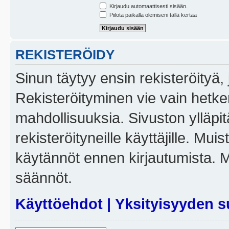
Kirjaudu automaattisesti sisään.
Piilota paikalla olemiseni tällä kertaa
REKISTERÖIDY
Sinun täytyy ensin rekisteröityä, j
Rekisteröityminen vie vain hetken
mahdollisuuksia. Sivuston ylläpit
rekisteröityneille käyttäjille. Mui
käytännöt ennen kirjautumista. 
säännöt.
Käyttöehdot
|
Yksityisyyden s