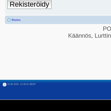
Rekisteröidy
Etusivu
P
Käännös, Lurtti
10.08.2026, 12:40:01 EEST