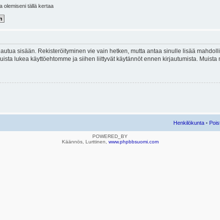
la olemiseni tällä kertaa
kirjautua sisään. Rekisteröityminen vie vain hetken, mutta antaa sinulle lisää mahdol
e. Muista lukea käyttöehtomme ja siihen liittyvät käytännöt ennen kirjautumista. Mui
Henkilökunta
•
Pois
POWERED_BY
Käännös, Lurttinen,
www.phpbbsuomi.com