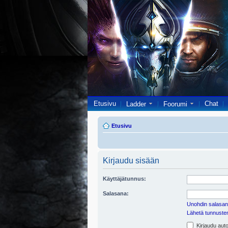
Etusivu
Chat
Ladder
Foorumi
Etusivu
Kirjaudu sisään
Käyttäjätunnus:
Salasana:
Unohdin salasan
Lähetä tunnusten 
Kirjaudu auto