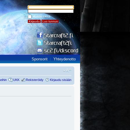
Muista minut
Sponsorit
Yhteydenotto
eihin
UKK
Rekisteröidy
Kirjaudu sisään