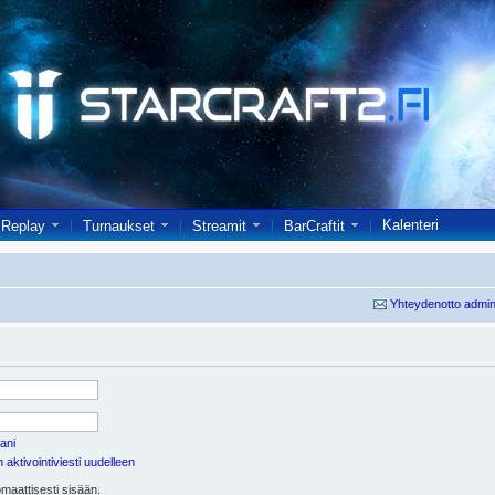
Kalenteri
Replay
Turnaukset
Streamit
BarCraftit
Yhteydenotto admin
ani
aktivointiviesti uudelleen
maattisesti sisään.