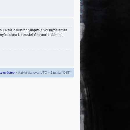
lisuuksia. Sivuston ylläpitäjä voi myös antaa
sta myös lukea keskustelufoorumin säännöt.
ta evästeet
• Kaikki ajat ovat UTC + 2 tuntia [
DST
]