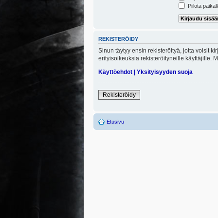
Piilota paikal
REKISTERÖIDY
Sinun täytyy ensin rekisteröityä, jotta voisit 
erityisoikeuksia rekisteröityneille käyttäjill
Käyttöehdot
|
Yksityisyyden suoja
Rekisteröidy
Etusivu