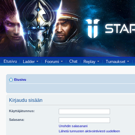
Etusivu
Chat
Ladder
Foorumi
Replay
Turnaukset
Etusivu
Kirjaudu sisään
Käyttäjätunnus:
Salasana:
Unohdin salasanani
Lähetä tunnusten aktivointiviesti uudelleen