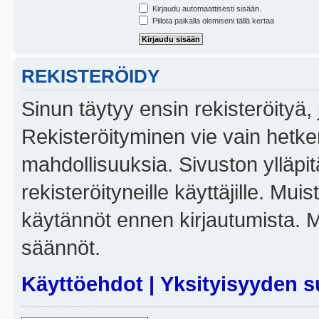
Kirjaudu automaattisesti sisään.
Piilota paikalla olemiseni tällä kertaa
REKISTERÖIDY
Sinun täytyy ensin rekisteröityä, j
Rekisteröityminen vie vain hetken
mahdollisuuksia. Sivuston ylläpit
rekisteröityneille käyttäjille. Mui
käytännöt ennen kirjautumista. 
säännöt.
Käyttöehdot
|
Yksityisyyden s