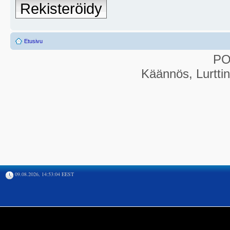
Rekisteröidy
Etusivu
P
Käännös, Lurtti
09.08.2026, 14:53:04 EEST