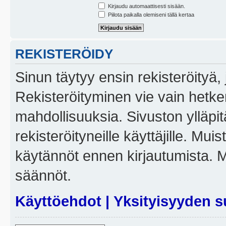
Kirjaudu automaattisesti sisään.
Piilota paikalla olemiseni tällä kertaa
REKISTERÖIDY
Sinun täytyy ensin rekisteröityä, j
Rekisteröityminen vie vain hetken
mahdollisuuksia. Sivuston ylläpit
rekisteröityneille käyttäjille. Mui
käytännöt ennen kirjautumista. 
säännöt.
Käyttöehdot
|
Yksityisyyden s