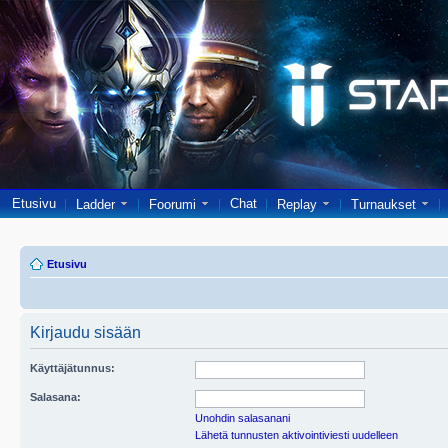
Etusivu
Chat
Ladder
Foorumi
Replay
Turnaukset
Etusivu
Kirjaudu sisään
Käyttäjätunnus:
Salasana:
Unohdin salasanani
Lähetä tunnusten aktivointiviesti uudelleen