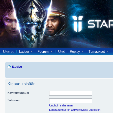
Etusivu
Chat
Ladder
Foorumi
Replay
Turnaukset
Etusivu
Kirjaudu sisään
Käyttäjätunnus:
Salasana:
Unohdin salasanani
Lähetä tunnusten aktivointiviesti uudelleen