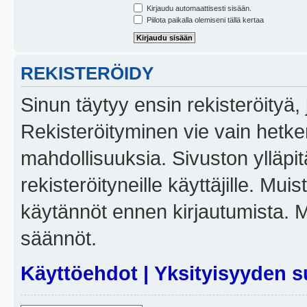
Kirjaudu automaattisesti sisään.
Piilota paikalla olemiseni tällä kertaa
REKISTERÖIDY
Sinun täytyy ensin rekisteröityä, j
Rekisteröityminen vie vain hetken
mahdollisuuksia. Sivuston ylläpit
rekisteröityneille käyttäjille. Mui
käytännöt ennen kirjautumista. 
säännöt.
Käyttöehdot
|
Yksityisyyden s