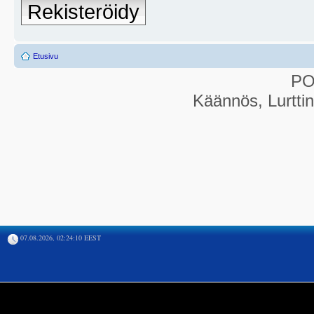
Rekisteröidy
Etusivu
P
Käännös, Lurtti
07.08.2026, 02:24:10 EEST