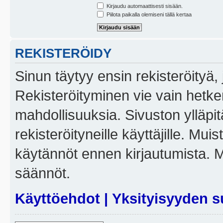
Kirjaudu automaattisesti sisään.
Piilota paikalla olemiseni tällä kertaa
REKISTERÖIDY
Sinun täytyy ensin rekisteröityä, j
Rekisteröityminen vie vain hetken
mahdollisuuksia. Sivuston ylläpit
rekisteröityneille käyttäjille. Mui
käytännöt ennen kirjautumista. 
säännöt.
Käyttöehdot
|
Yksityisyyden s