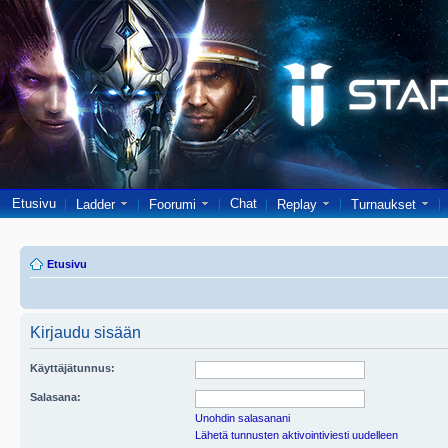
Etusivu
Chat
Ladder
Foorumi
Replay
Turnaukset
Etusivu
Kirjaudu sisään
Käyttäjätunnus:
Salasana:
Unohdin salasanani
Lähetä tunnusten aktivointiviesti uudelleen