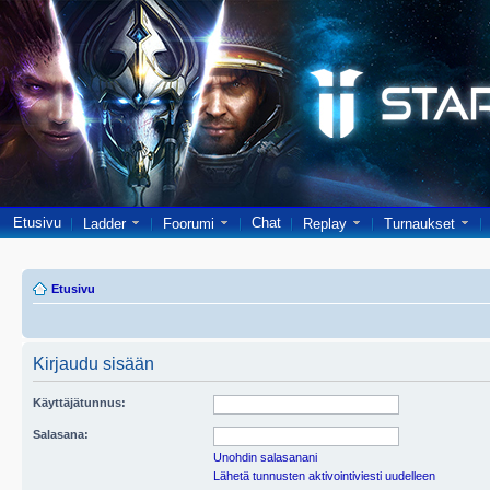
Etusivu
Chat
Ladder
Foorumi
Replay
Turnaukset
Etusivu
Kirjaudu sisään
Käyttäjätunnus:
Salasana:
Unohdin salasanani
Lähetä tunnusten aktivointiviesti uudelleen