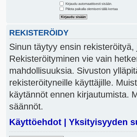
Kirjaudu automaattisesti sisään.
Piilota paikalla olemiseni tällä kertaa
REKISTERÖIDY
Sinun täytyy ensin rekisteröityä, j
Rekisteröityminen vie vain hetken
mahdollisuuksia. Sivuston ylläpit
rekisteröityneille käyttäjille. Mui
käytännöt ennen kirjautumista. 
säännöt.
Käyttöehdot
|
Yksityisyyden s