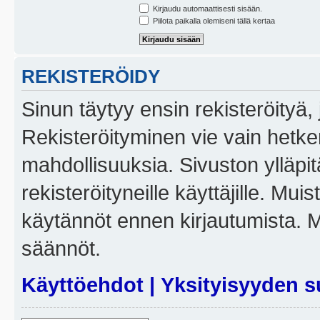
Kirjaudu automaattisesti sisään.
Piilota paikalla olemiseni tällä kertaa
REKISTERÖIDY
Sinun täytyy ensin rekisteröityä, j
Rekisteröityminen vie vain hetken
mahdollisuuksia. Sivuston ylläpit
rekisteröityneille käyttäjille. Mui
käytännöt ennen kirjautumista. 
säännöt.
Käyttöehdot
|
Yksityisyyden s