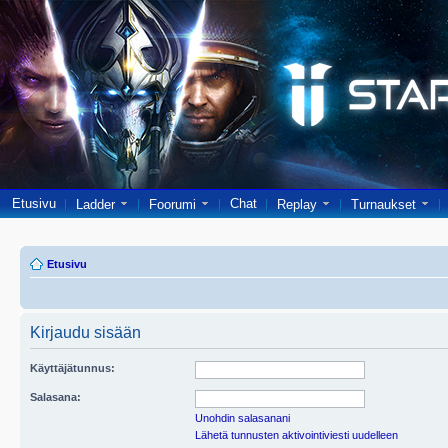
Etusivu
Chat
Ladder
Foorumi
Replay
Turnaukset
Etusivu
Kirjaudu sisään
Käyttäjätunnus:
Salasana:
Unohdin salasanani
Lähetä tunnusten aktivointiviesti uudelleen