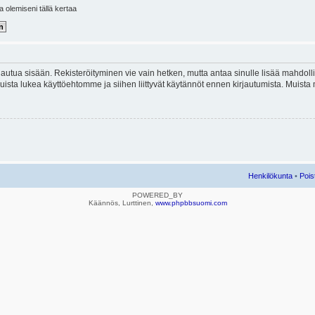
la olemiseni tällä kertaa
kirjautua sisään. Rekisteröityminen vie vain hetken, mutta antaa sinulle lisää mahdol
e. Muista lukea käyttöehtomme ja siihen liittyvät käytännöt ennen kirjautumista. Mui
Henkilökunta
•
Pois
POWERED_BY
Käännös, Lurttinen,
www.phpbbsuomi.com