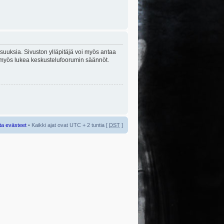
lisuuksia. Sivuston ylläpitäjä voi myös antaa
sta myös lukea keskustelufoorumin säännöt.
ta evästeet
• Kaikki ajat ovat UTC + 2 tuntia [
DST
]