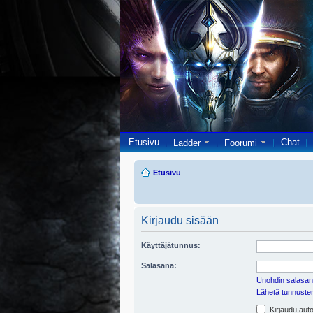
Etusivu
Chat
Ladder
Foorumi
Etusivu
Kirjaudu sisään
Käyttäjätunnus:
Salasana:
Unohdin salasan
Lähetä tunnusten 
Kirjaudu auto