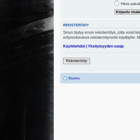
Piilota paikal
REKISTERÖIDY
Sinun täytyy ensin rekisteröityä, jotta voisit 
erityisoikeuksia rekisteröityneille käyttäjill
Käyttöehdot
|
Yksityisyyden suoja
Rekisteröidy
Etusivu