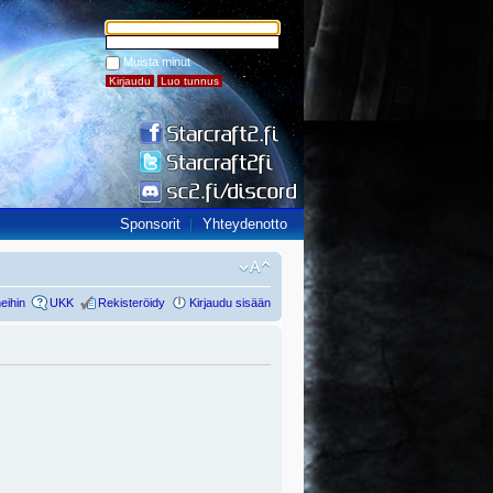
Muista minut
Sponsorit
Yhteydenotto
eihin
UKK
Rekisteröidy
Kirjaudu sisään