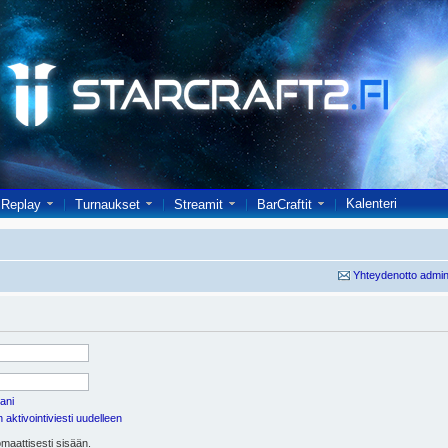
Kalenteri
Replay
Turnaukset
Streamit
BarCraftit
Yhteydenotto admin
ani
aktivointiviesti uudelleen
maattisesti sisään.