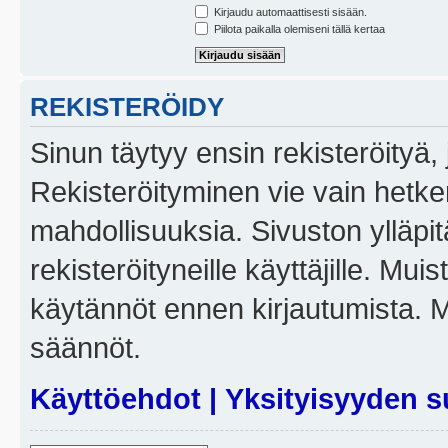
Kirjaudu automaattisesti sisään.
Piilota paikalla olemiseni tällä kertaa
REKISTERÖIDY
Sinun täytyy ensin rekisteröityä, j
Rekisteröityminen vie vain hetken
mahdollisuuksia. Sivuston ylläpit
rekisteröityneille käyttäjille. Mui
käytännöt ennen kirjautumista. 
säännöt.
Käyttöehdot
|
Yksityisyyden s