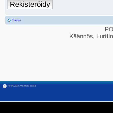
Rekisteröidy
Etusivu
P
Käännös, Lurtti
10.08.2026, 04:48:55 EEST