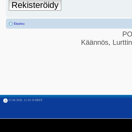
Rekisteröidy
Etusivu
P
Käännös, Lurtti
07.08.2026, 11:45:10 EEST