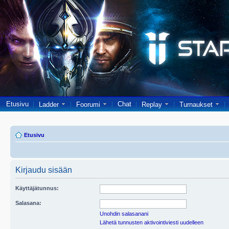
Etusivu
Chat
Ladder
Foorumi
Replay
Turnaukset
Etusivu
Kirjaudu sisään
Käyttäjätunnus:
Salasana:
Unohdin salasanani
Lähetä tunnusten aktivointiviesti uudelleen