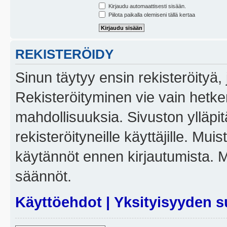
Kirjaudu automaattisesti sisään.
Piilota paikalla olemiseni tällä kertaa
REKISTERÖIDY
Sinun täytyy ensin rekisteröityä, j
Rekisteröityminen vie vain hetken
mahdollisuuksia. Sivuston ylläpit
rekisteröityneille käyttäjille. Mui
käytännöt ennen kirjautumista. 
säännöt.
Käyttöehdot
|
Yksityisyyden s