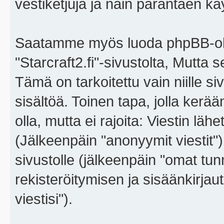
vestiketjuja ja näin parantaen k
Saatamme myös luoda phpBB-ohj
"Starcraft2.fi"-sivustolta, Mutta
Tämä on tarkoitettu vain niille si
sisältöä. Toinen tapa, jolla kerä
olla, mutta ei rajoita: Viestin l
(Jälkeenpäin "anonyymit viestit"),
sivustolle (jälkeenpäin "omat tunn
rekisteröitymisen ja sisäänkirja
viestisi").