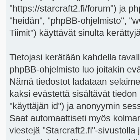
"https://starcraft2.fi/forum") ja p
"heidän", "phpBB-ohjelmisto", 
Tiimit") käyttävät sinulta kerättyj
Tietojasi kerätään kahdella tavall
phpBB-ohjelmisto luo joitakin eväs
Nämä tiedostot ladataan selaimes
kaksi evästettä sisältävät tiedon
"käyttäjän id") ja anonyymin sess
Saat automaattiseti myös kolman
viestejä "Starcraft2.fi"-sivustoll