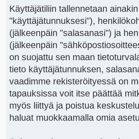
Käyttäjätiliin tallennetaan ainaki
"käyttäjätunnuksesi"), henkilökoh
(jälkeenpäin "salasanasi") ja he
(jälkeenpäin "sähköpostiosoitteesi"
on suojattu sen maan tietoturvalai
tieto käyttäjätunnuksen, salasana
vaadimme rekisteröityessä on m
tapauksissa voit itse päättää mitkä
myös liittyä ja poistua keskustel
haluat muokkaamalla omia asetu