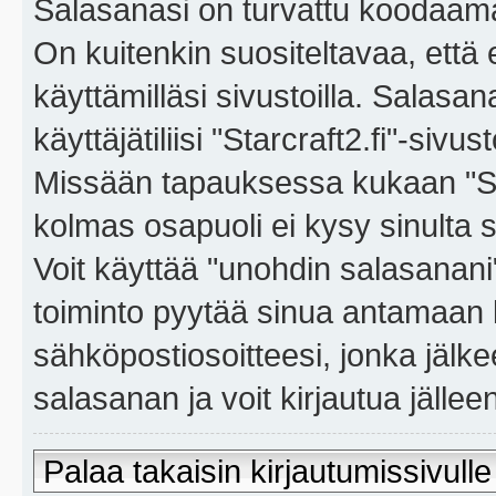
Salasanasi on turvattu koodaama
On kuitenkin suositeltavaa, että
käyttämilläsi sivustoilla. Salasa
käyttäjätiliisi "Starcraft2.fi"-sivus
Missään tapauksessa kukaan "Sta
kolmas osapuoli ei kysy sinulta 
Voit käyttää "unohdin salasanan
toiminto pyytää sinua antamaan 
sähköpostiosoitteesi, jonka jäl
salasanan ja voit kirjautua jällee
Palaa takaisin kirjautumissivulle