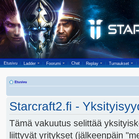
Etusivu
Chat
Ladder
Foorumi
Replay
Turnaukset
Etusivu
Starcraft2.fi - Yksityisy
Tämä vakuutus selittää yksityiskoh
liittyvät yritykset (jälkeenpäin "m