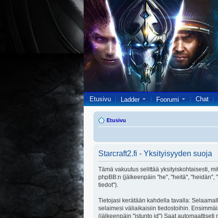
Etusivu
Chat
Ladder
Foorumi
Etusivu
Starcraft2.fi - Yksityisyyden suoja
Tämä vakuutus selittää yksityiskohtaisesti, miten 
phpBB:n (jälkeenpäin "he", "heitä", "heidän",
tiedot").
Tietojasi kerätään kahdella tavalla: Selaamalla
selaimesi väliaikaisiin tiedostoihin. Ensimmäi
(jälkeenpäin "istunto id") Saat automaattiseti