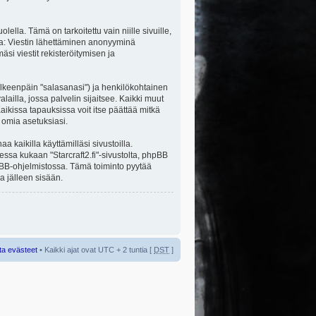
la. Tämä on tarkoitettu vain niille sivuille,
ita: Viestin lähettäminen anonyyminä
äsi viestit rekisteröitymisen ja
jälkeenpäin "salasanasi") ja henkilökohtainen
alailla, jossa palvelin sijaitsee. Kaikki muut
ikissa tapauksissa voit itse päättää mitkä
a omia asetuksiasi.
kaikilla käyttämilläsi sivustoilla.
sessa kukaan "Starcraft2.fi"-sivustolta, phpBB
hpBB-ohjelmistossa. Tämä toiminto pyytää
a jälleen sisään.
ta evästeet
• Kaikki ajat ovat UTC + 2 tuntia [
DST
]