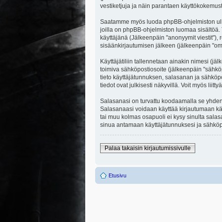
vestiketjuja ja näin parantaen käyttökokemust
Saatamme myös luoda phpBB-ohjelmiston ulkopuo
joilla on phpBB-ohjelmiston luomaa sisältöä. 
käyttäjänä (Jälkeenpäin "anonyymit viestit"), r
sisäänkirjautumisen jälkeen (jälkeenpäin "omat
Käyttäjätiliin tallennetaan ainakin nimesi (jä
toimiva sähköpostiosoite (jälkeenpäin "sähköpost
tieto käyttäjätunnuksen, salasanan ja sähköpo
tiedot ovat julkisesti näkyvillä. Voit myös li
Salasanasi on turvattu koodaamalla se yhdensu
Salasanaasi voidaan käyttää kirjautumaan käytt
tai muu kolmas osapuoli ei kysy sinulta sala
sinua antamaan käyttäjätunnuksesi ja sähköpo
Palaa takaisin kirjautumissivulle
Etusivu