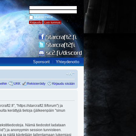
Muista minut
Sponsorit
Yhteydenotto
eihin
UKK
Rekisteröidy
Kirjaudu sisään
aft2.fi", "https://starcraft2.fi/forum") ja
ta kerättyjä tietoja (jälkeenpäin "sinun
 tekstitiedostoja. Nämä tiedostot ladataan
n id") ja anonyymin session tunnisteen.
lla ja näitä käytetään tallentamaan lukemiasi