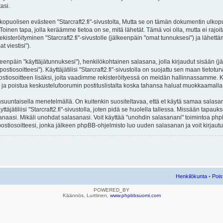
asi.
lisen evästeen "Starcraft2.fi"-sivustolta, Mutta se on tämän dokumentin ulkopuolel
Toinen tapa, jolla keräämme tietoa on se, mitä lähetät. Tämä voi olla, mutta ei rajo
ekisteröityminen "Starcraft2.fi"-sivustolle (jälkeenpäin "omat tunnuksesi") ja lähettäm
 viestisi").
lkeenpäin "käyttäjätunnuksesi"), henkilökohtainen salasana, jolla kirjaudut sisään (
iosoitteesi"). Käyttäjätilisi "Starcraft2.fi"-sivustolla on suojattu sen maan tietoturv
stiosoitteen lisäksi, joita vaadimme rekisteröityessä on meidän hallinnassamme. Ka
ittyä ja poistua keskustelufoorumin postituslistalta koska tahansa haluat muokkaamall
untaisella menetelmällä. On kuitenkin suositeltavaa, että et käytä samaa salasanaa 
äjätiliisi "Starcraft2.fi"-sivustolla, joten pidä se huolella tallessa. Missään tapauk
sanaasi. Mikäli unohdat salasanasi. Voit käyttää "unohdin salasanani" toimintoa p
stiosoitteesi, jonka jälkeen phpBB-ohjelmisto luo uuden salasanan ja voit kirjautu
Henkilökunta
•
Pois
POWERED_BY
Käännös, Lurttinen,
www.phpbbsuomi.com