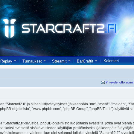
Kalenteri
Replay
Turnaukset
Streamit
BarCraftit
Yhteydenotto admin
"Starcraft2.fi" ja siihen liittyvät yritykset (jälkeenpäin "me", "meitä", "meidän", "Starcr
 "phpBB-ohjelmisto", "www.phpbb.com", "phpBB Group", "phpBB Tiimit") käyttävät sinul
 "Starcraft2.fi"-sivustoa. phpBB-ohjelmisto luo joitakin evästeitä, jotka ovat pieniä
set kaksi evästettä sisältävät tiedon käyttäjän yksilöimiseksi (jälkeenpäin "käyttäjä
 myös kolmannen evästeen, kun olet selannut joitakin viestejä "Starcraft2.fi"-sivusto