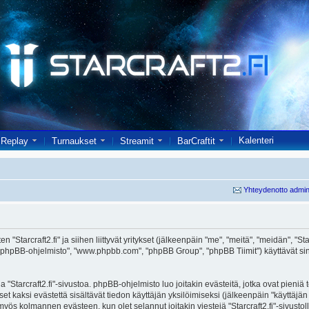
Kalenteri
Replay
Turnaukset
Streamit
BarCraftit
Yhteydenotto admin
"Starcraft2.fi" ja siihen liittyvät yritykset (jälkeenpäin "me", "meitä", "meidän", "Starcr
 "phpBB-ohjelmisto", "www.phpbb.com", "phpBB Group", "phpBB Tiimit") käyttävät sinul
 "Starcraft2.fi"-sivustoa. phpBB-ohjelmisto luo joitakin evästeitä, jotka ovat pieniä
set kaksi evästettä sisältävät tiedon käyttäjän yksilöimiseksi (jälkeenpäin "käyttäjä
 myös kolmannen evästeen, kun olet selannut joitakin viestejä "Starcraft2.fi"-sivusto