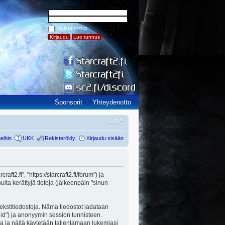
Muista minut
Sponsorit
Yhteydenotto
eihin
UKK
Rekisteröidy
Kirjaudu sisään
aft2.fi", "https://starcraft2.fi/forum") ja
ta kerättyjä tietoja (jälkeenpäin "sinun
 tekstitiedostoja. Nämä tiedostot ladataan
n id") ja anonyymin session tunnisteen.
lla ja näitä käytetään tallentamaan lukemiasi