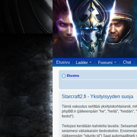
Etusivu
Chat
Ladder
Foorumi
Etusivu
Starcraft2.fi - Yksityisyyden suoja
Tämä vakuutus selittää yksityiskohtaisesti, miten 
phpBB:n (jälkeenpäin "he", "heitä", "heidän",
tiedot").
Tietojasi kerätään kahdella tavalla: Selaamalla
selaimesi väliaikaisiin tiedostoihin. Ensimmäi
(jälkeenpäin "istunto id") Saat automaattiseti