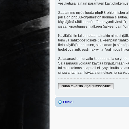
vestiketjuja ja näin parantaen käyttökokemust
Saatamme myös luoda phpBB-ohjelmiston ulkopuo
joilla on phpBB-ohjelmiston luomaa sisältöä. 
käyttäjänä (Jälkeenpäin "anonyymit viestit"), r
sisäänkirjautumisen jälkeen (jälkeenpäin "omat
Käyttäjätiliin tallennetaan ainakin nimesi (jä
toimiva sähköpostiosoite (jälkeenpäin "sähköpost
tieto käyttäjätunnuksen, salasanan ja sähköpo
tiedot ovat julkisesti näkyvillä. Voit myös li
Salasanasi on turvattu koodaamalla se yhdensu
Salasanaasi voidaan käyttää kirjautumaan käytt
tai muu kolmas osapuoli ei kysy sinulta sala
sinua antamaan käyttäjätunnuksesi ja sähköpo
Palaa takaisin kirjautumissivulle
Etusivu