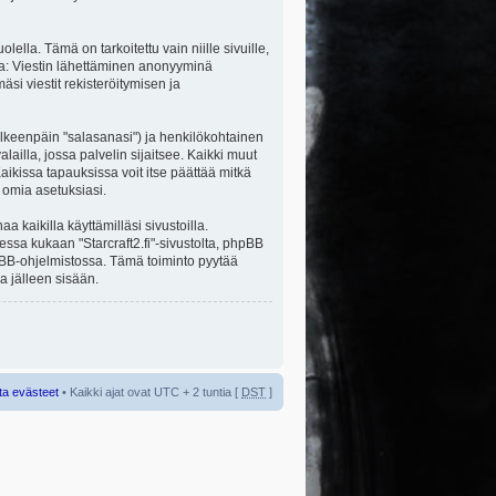
la. Tämä on tarkoitettu vain niille sivuille,
ita: Viestin lähettäminen anonyyminä
äsi viestit rekisteröitymisen ja
jälkeenpäin "salasanasi") ja henkilökohtainen
alailla, jossa palvelin sijaitsee. Kaikki muut
ikissa tapauksissa voit itse päättää mitkä
a omia asetuksiasi.
kaikilla käyttämilläsi sivustoilla.
sessa kukaan "Starcraft2.fi"-sivustolta, phpBB
hpBB-ohjelmistossa. Tämä toiminto pyytää
a jälleen sisään.
ta evästeet
• Kaikki ajat ovat UTC + 2 tuntia [
DST
]