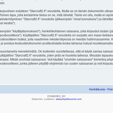
asi.
lisen evästeen "Starcraft2.fi"-sivustolta, Mutta se on tämän dokumentin ulkopuolel
Toinen tapa, jolla keräämme tietoa on se, mitä lähetät. Tämä voi olla, mutta ei rajo
ekisteröityminen "Starcraft2.fi"-sivustolle (jälkeenpäin "omat tunnuksesi") ja lähettäm
 viestisi").
lkeenpäin "käyttäjätunnuksesi"), henkilökohtainen salasana, jolla kirjaudut sisään (
iosoitteesi"). Käyttäjätilisi "Starcraft2.fi"-sivustolla on suojattu sen maan tietoturv
stiosoitteen lisäksi, joita vaadimme rekisteröityessä on meidän hallinnassamme. Ka
ittyä ja poistua keskustelufoorumin postituslistalta koska tahansa haluat muokkaamall
untaisella menetelmällä. On kuitenkin suositeltavaa, että et käytä samaa salasanaa 
äjätiliisi "Starcraft2.fi"-sivustolla, joten pidä se huolella tallessa. Missään tapauk
sanaasi. Mikäli unohdat salasanasi. Voit käyttää "unohdin salasanani" toimintoa p
stiosoitteesi, jonka jälkeen phpBB-ohjelmisto luo uuden salasanan ja voit kirjautu
Henkilökunta
•
Pois
POWERED_BY
Käännös, Lurttinen,
www.phpbbsuomi.com