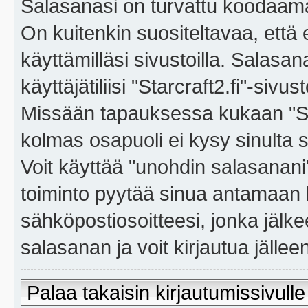
Salasanasi on turvattu koodaama
On kuitenkin suositeltavaa, että
käyttämilläsi sivustoilla. Salasa
käyttäjätiliisi "Starcraft2.fi"-sivus
Missään tapauksessa kukaan "Sta
kolmas osapuoli ei kysy sinulta 
Voit käyttää "unohdin salasanan
toiminto pyytää sinua antamaan 
sähköpostiosoitteesi, jonka jäl
salasanan ja voit kirjautua jällee
Palaa takaisin kirjautumissivulle