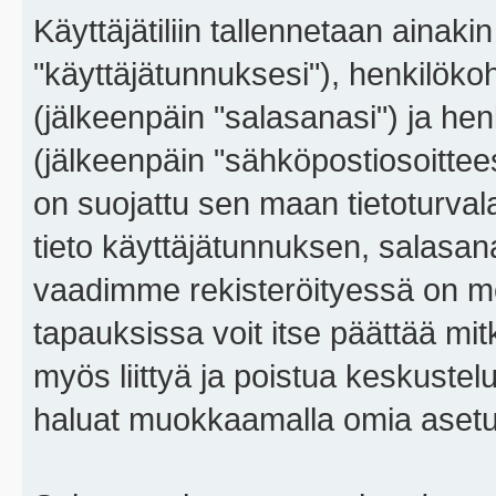
Käyttäjätiliin tallennetaan ainaki
"käyttäjätunnuksesi"), henkilökoh
(jälkeenpäin "salasanasi") ja he
(jälkeenpäin "sähköpostiosoitteesi"
on suojattu sen maan tietoturvalai
tieto käyttäjätunnuksen, salasana
vaadimme rekisteröityessä on m
tapauksissa voit itse päättää mitkä
myös liittyä ja poistua keskustel
haluat muokkaamalla omia asetu