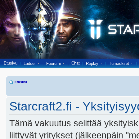
Etusivu
Chat
Ladder
Foorumi
Replay
Turnaukset
Etusivu
Starcraft2.fi - Yksityisy
Tämä vakuutus selittää yksityiskoh
liittyvät yritykset (jälkeenpäin "m