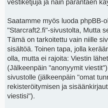
vestiketjuja ja näin parantaen k
Saatamme myös luoda phpBB-ohj
"Starcraft2.fi"-sivustolta, Mutta
Tämä on tarkoitettu vain niille si
sisältöä. Toinen tapa, jolla kerä
olla, mutta ei rajoita: Viestin l
(Jälkeenpäin "anonyymit viestit"),
sivustolle (jälkeenpäin "omat tunn
rekisteröitymisen ja sisäänkirja
viestisi").