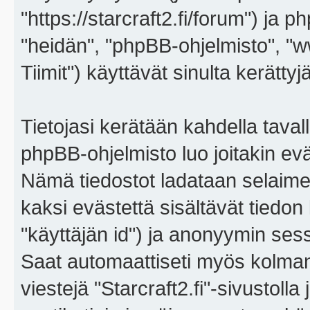
"https://starcraft2.fi/forum") ja p
"heidän", "phpBB-ohjelmisto", 
Tiimit") käyttävät sinulta kerättyj
Tietojasi kerätään kahdella tavall
phpBB-ohjelmisto luo joitakin eväs
Nämä tiedostot ladataan selaimes
kaksi evästettä sisältävät tiedon
"käyttäjän id") ja anonyymin sess
Saat automaattiseti myös kolman
viestejä "Starcraft2.fi"-sivustoll