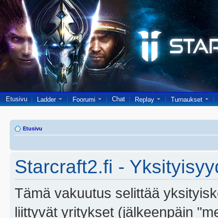
Etusivu
Chat
Ladder
Foorumi
Replay
Turnaukset
Etusivu
Starcraft2.fi - Yksityisy
Tämä vakuutus selittää yksityiskoh
liittyvät yritykset (jälkeenpäin "m