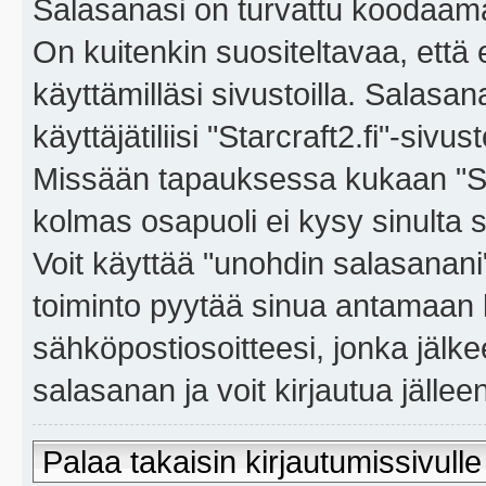
Salasanasi on turvattu koodaama
On kuitenkin suositeltavaa, että
käyttämilläsi sivustoilla. Salasa
käyttäjätiliisi "Starcraft2.fi"-sivus
Missään tapauksessa kukaan "Sta
kolmas osapuoli ei kysy sinulta 
Voit käyttää "unohdin salasanan
toiminto pyytää sinua antamaan 
sähköpostiosoitteesi, jonka jäl
salasanan ja voit kirjautua jällee
Palaa takaisin kirjautumissivulle