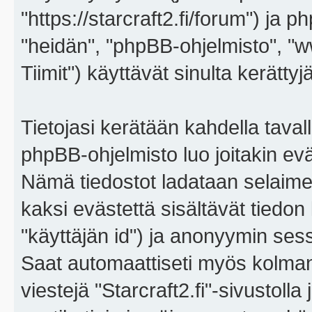
"https://starcraft2.fi/forum") ja p
"heidän", "phpBB-ohjelmisto", 
Tiimit") käyttävät sinulta kerättyj
Tietojasi kerätään kahdella tavall
phpBB-ohjelmisto luo joitakin eväs
Nämä tiedostot ladataan selaimes
kaksi evästettä sisältävät tiedon
"käyttäjän id") ja anonyymin sess
Saat automaattiseti myös kolman
viestejä "Starcraft2.fi"-sivustoll