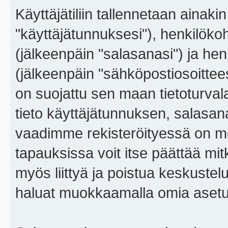
Käyttäjätiliin tallennetaan ainaki
"käyttäjätunnuksesi"), henkilökoh
(jälkeenpäin "salasanasi") ja he
(jälkeenpäin "sähköpostiosoitteesi"
on suojattu sen maan tietoturvalai
tieto käyttäjätunnuksen, salasana
vaadimme rekisteröityessä on m
tapauksissa voit itse päättää mitkä
myös liittyä ja poistua keskustel
haluat muokkaamalla omia asetu