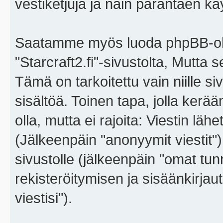
vestiketjuja ja näin parantaen k
Saatamme myös luoda phpBB-ohj
"Starcraft2.fi"-sivustolta, Mutta
Tämä on tarkoitettu vain niille si
sisältöä. Toinen tapa, jolla kerä
olla, mutta ei rajoita: Viestin l
(Jälkeenpäin "anonyymit viestit"),
sivustolle (jälkeenpäin "omat tunn
rekisteröitymisen ja sisäänkirja
viestisi").