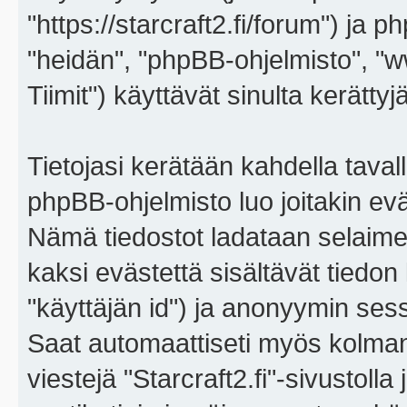
"https://starcraft2.fi/forum") ja p
"heidän", "phpBB-ohjelmisto", 
Tiimit") käyttävät sinulta kerättyj
Tietojasi kerätään kahdella tavall
phpBB-ohjelmisto luo joitakin eväs
Nämä tiedostot ladataan selaimes
kaksi evästettä sisältävät tiedon
"käyttäjän id") ja anonyymin sess
Saat automaattiseti myös kolman
viestejä "Starcraft2.fi"-sivustoll