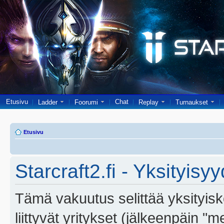
Etusivu
Chat
Ladder
Foorumi
Replay
Turnaukset
Etusivu
Starcraft2.fi - Yksityisy
Tämä vakuutus selittää yksityiskoh
liittyvät yritykset (jälkeenpäin "m