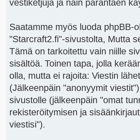
vestiketjuja ja näin parantaen k
Saatamme myös luoda phpBB-ohj
"Starcraft2.fi"-sivustolta, Mutta
Tämä on tarkoitettu vain niille si
sisältöä. Toinen tapa, jolla kerä
olla, mutta ei rajoita: Viestin l
(Jälkeenpäin "anonyymit viestit"),
sivustolle (jälkeenpäin "omat tunn
rekisteröitymisen ja sisäänkirja
viestisi").