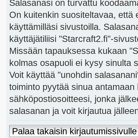
Salasanasi on turvattu koodaama
On kuitenkin suositeltavaa, että
käyttämilläsi sivustoilla. Salasa
käyttäjätiliisi "Starcraft2.fi"-sivus
Missään tapauksessa kukaan "Sta
kolmas osapuoli ei kysy sinulta 
Voit käyttää "unohdin salasanan
toiminto pyytää sinua antamaan 
sähköpostiosoitteesi, jonka jäl
salasanan ja voit kirjautua jällee
Palaa takaisin kirjautumissivulle