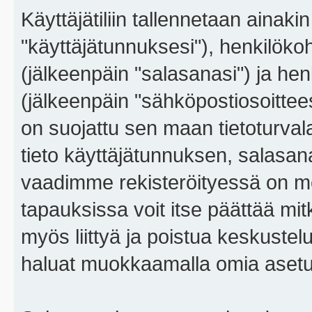
Käyttäjätiliin tallennetaan ainaki
"käyttäjätunnuksesi"), henkilökoh
(jälkeenpäin "salasanasi") ja he
(jälkeenpäin "sähköpostiosoitteesi"
on suojattu sen maan tietoturvalai
tieto käyttäjätunnuksen, salasana
vaadimme rekisteröityessä on m
tapauksissa voit itse päättää mitkä
myös liittyä ja poistua keskustel
haluat muokkaamalla omia asetu