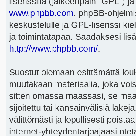
lisenssillä (jälkeenpäin "GPL") j
www.phpbb.com
. phpBB-ohjelmis
keskustelulle ja GPL-lisenssi kie
ja toimintatapaa. Saadaksesi lisä
http://www.phpbb.com/
.
Suostut olemaan esittämättä louk
muutakaan materiaalia, joka voisi
sitten omassa maassasi, se maa, 
sijoitettu tai kansainvälisiä lake
välittömästi ja lopullisesti poista
internet-yhteydentarjoajaasi otet