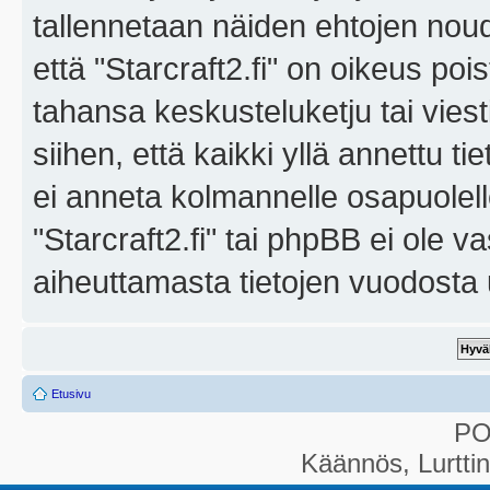
tallennetaan näiden ehtojen noud
että "Starcraft2.fi" on oikeus poi
tahansa keskusteluketju tai vies
siihen, että kaikki yllä annettu ti
ei anneta kolmannelle osapuolel
"Starcraft2.fi" tai phpBB ei ole 
aiheuttamasta tietojen vuodosta ul
Etusivu
P
Käännös, Lurtti