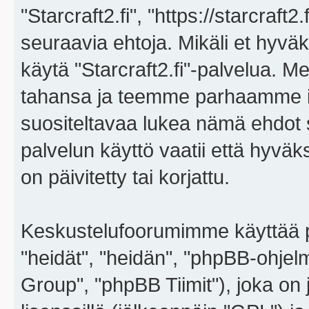
"Starcraft2.fi", "https://starcraft
seuraavia ehtoja. Mikäli et hyväks
käytä "Starcraft2.fi"-palvelua. 
tahansa ja teemme parhaamme i
suositeltavaa lukea nämä ehdot sä
palvelun käyttö vaatii että hyvä
on päivitetty tai korjattu.
Keskustelufoorumimme käyttää p
"heidät", "heidän", "phpBB-ohje
Group", "phpBB Tiimit"), joka on j