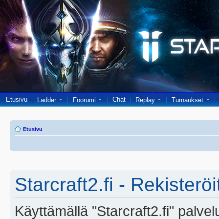
Etusivu
Chat
Ladder
Foorumi
Replay
Turnaukset
Etusivu
Starcraft2.fi - Rekisterö
Käyttämällä "Starcraft2.fi" palve