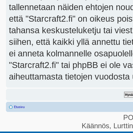
tallennetaan näiden ehtojen noud
että "Starcraft2.fi" on oikeus poi
tahansa keskusteluketju tai vies
siihen, että kaikki yllä annettu ti
ei anneta kolmannelle osapuolel
"Starcraft2.fi" tai phpBB ei ole 
aiheuttamasta tietojen vuodosta ul
Etusivu
P
Käännös, Lurtti