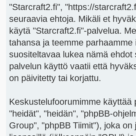
"Starcraft2.fi", "https://starcraft
seuraavia ehtoja. Mikäli et hyväks
käytä "Starcraft2.fi"-palvelua. 
tahansa ja teemme parhaamme i
suositeltavaa lukea nämä ehdot sä
palvelun käyttö vaatii että hyvä
on päivitetty tai korjattu.
Keskustelufoorumimme käyttää p
"heidät", "heidän", "phpBB-ohje
Group", "phpBB Tiimit"), joka on j