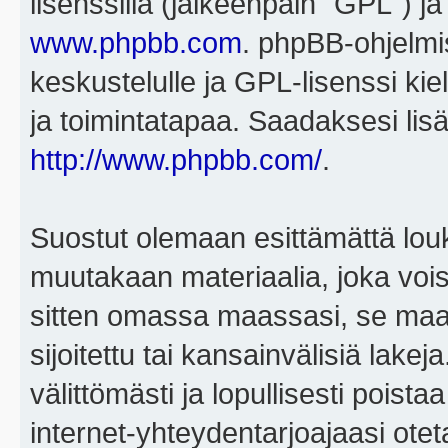
lisenssillä (jälkeenpäin "GPL") j
www.phpbb.com
. phpBB-ohjelmis
keskustelulle ja GPL-lisenssi kie
ja toimintatapaa. Saadaksesi lisä
http://www.phpbb.com/
.
Suostut olemaan esittämättä louk
muutakaan materiaalia, joka voisi
sitten omassa maassasi, se maa, 
sijoitettu tai kansainvälisiä lake
välittömästi ja lopullisesti poista
internet-yhteydentarjoajaasi otet