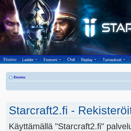
Etusivu
Chat
Ladder
Foorumi
Replay
Turnaukset
Etusivu
Starcraft2.fi - Rekisterö
Käyttämällä "Starcraft2.fi" palve