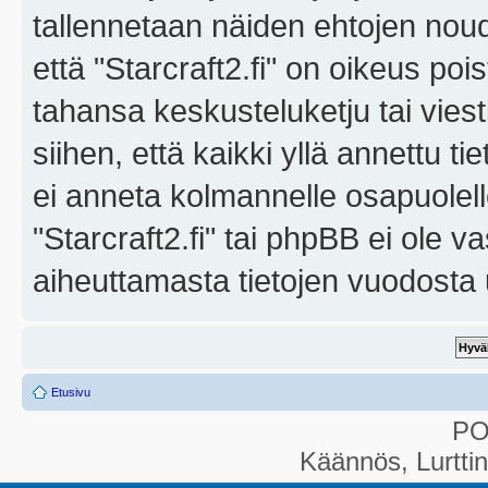
tallennetaan näiden ehtojen noud
että "Starcraft2.fi" on oikeus poi
tahansa keskusteluketju tai vies
siihen, että kaikki yllä annettu ti
ei anneta kolmannelle osapuolel
"Starcraft2.fi" tai phpBB ei ole 
aiheuttamasta tietojen vuodosta ul
Etusivu
P
Käännös, Lurtti