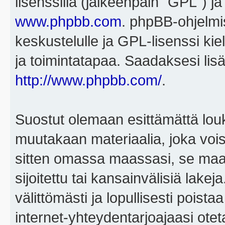
lisenssillä (jälkeenpäin "GPL") j
www.phpbb.com
. phpBB-ohjelmis
keskustelulle ja GPL-lisenssi kie
ja toimintatapaa. Saadaksesi lisä
http://www.phpbb.com/
.
Suostut olemaan esittämättä louk
muutakaan materiaalia, joka voisi
sitten omassa maassasi, se maa, 
sijoitettu tai kansainvälisiä lake
välittömästi ja lopullisesti poista
internet-yhteydentarjoajaasi otet