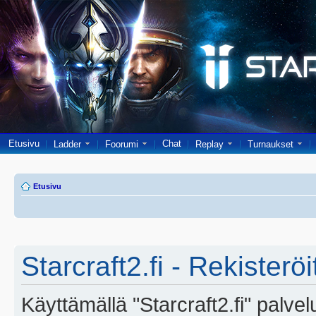
Etusivu
Chat
Ladder
Foorumi
Replay
Turnaukset
Etusivu
Starcraft2.fi - Rekisterö
Käyttämällä "Starcraft2.fi" palve