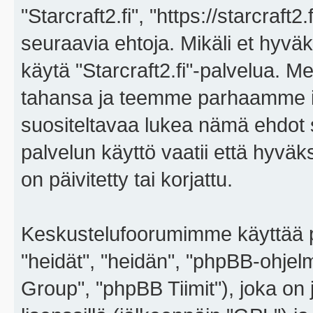
"Starcraft2.fi", "https://starcraft
seuraavia ehtoja. Mikäli et hyväks
käytä "Starcraft2.fi"-palvelua. 
tahansa ja teemme parhaamme i
suositeltavaa lukea nämä ehdot sä
palvelun käyttö vaatii että hyvä
on päivitetty tai korjattu.
Keskustelufoorumimme käyttää p
"heidät", "heidän", "phpBB-ohje
Group", "phpBB Tiimit"), joka on j