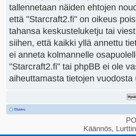
tallennetaan näiden ehtojen noud
että "Starcraft2.fi" on oikeus poi
tahansa keskusteluketju tai vies
siihen, että kaikki yllä annettu ti
ei anneta kolmannelle osapuolel
"Starcraft2.fi" tai phpBB ei ole 
aiheuttamasta tietojen vuodosta ul
Etusivu
P
Käännös, Lurtti