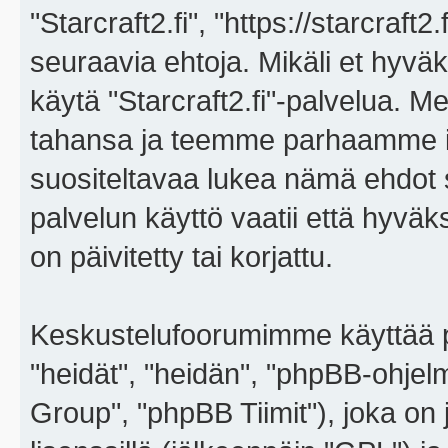
"Starcraft2.fi", "https://starcraft
seuraavia ehtoja. Mikäli et hyväks
käytä "Starcraft2.fi"-palvelua. 
tahansa ja teemme parhaamme i
suositeltavaa lukea nämä ehdot sä
palvelun käyttö vaatii että hyvä
on päivitetty tai korjattu.
Keskustelufoorumimme käyttää p
"heidät", "heidän", "phpBB-ohje
Group", "phpBB Tiimit"), joka on j