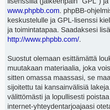
lisenssillä (jälkeenpäin "GPL") j
www.phpbb.com
. phpBB-ohjelmis
keskustelulle ja GPL-lisenssi kie
ja toimintatapaa. Saadaksesi lisä
http://www.phpbb.com/
.
Suostut olemaan esittämättä louk
muutakaan materiaalia, joka voisi
sitten omassa maassasi, se maa, 
sijoitettu tai kansainvälisiä lake
välittömästi ja lopullisesti poista
internet-yhteydentarjoajaasi otet