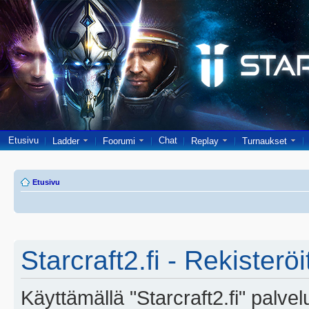
Etusivu
Chat
Ladder
Foorumi
Replay
Turnaukset
Etusivu
Starcraft2.fi - Rekisterö
Käyttämällä "Starcraft2.fi" palve