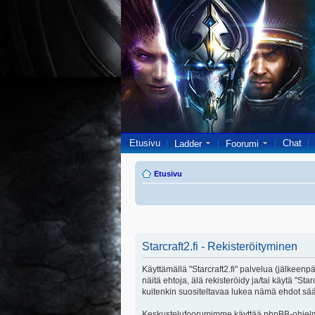
Etusivu
Chat
Ladder
Foorumi
Etusivu
Starcraft2.fi - Rekisteröityminen
Käyttämällä "Starcraft2.fi" palvelua (jälkeenpä
näitä ehtoja, älä rekisteröidy ja/tai käytä 
kuitenkin suositeltavaa lukea nämä ehdot säänn
Keskustelufoorumimme käyttää phpBB-ohjelmis