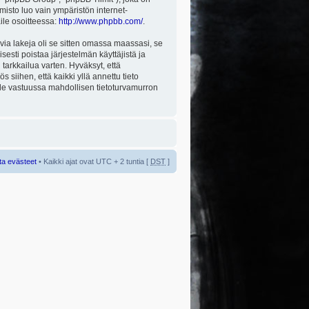
misto luo vain ympäristön internet-
aile osoitteessa:
http://www.phpbb.com/
.
via lakeja oli se sitten omassa maassasi, se
isesti poistaa järjestelmän käyttäjistä ja
tarkkailua varten. Hyväksyt, että
 siihen, että kaikki yllä annettu tieto
 ole vastuussa mahdollisen tietoturvamurron
ta evästeet
• Kaikki ajat ovat UTC + 2 tuntia [
DST
]