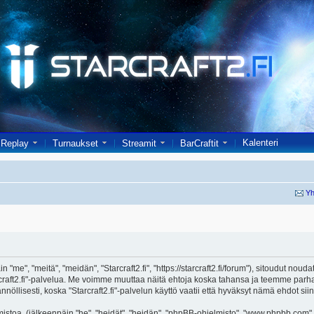
Kalenteri
Replay
Turnaukset
Streamit
BarCraftit
Yh
in "me", "meitä", "meidän", "Starcraft2.fi", "https://starcraft2.fi/forum"), sitoudut no
"Starcraft2.fi"-palvelua. Me voimme muuttaa näitä ehtoja koska tahansa ja teemme 
öllisesti, koska "Starcraft2.fi"-palvelun käyttö vaatii että hyväksyt nämä ehdot siin
toa, (jälkeenpäin "he", "heidät", "heidän", "phpBB-ohjelmisto", "www.phpbb.com", 