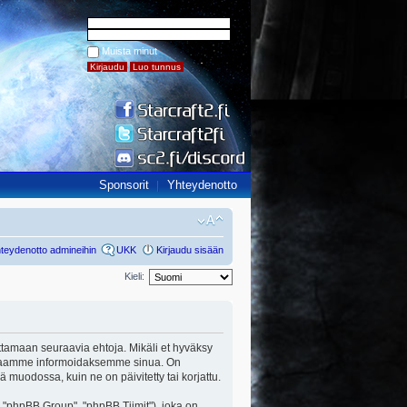
Muista minut
Sponsorit
Yhteydenotto
teydenotto admineihin
UKK
Kirjaudu sisään
Kieli:
udattamaan seuraavia ehtoja. Mikäli et hyväksy
parhaamme informoidaksemme sinua. On
ä muodossa, kuin ne on päivitetty tai korjattu.
"phpBB Group", "phpBB Tiimit"), joka on