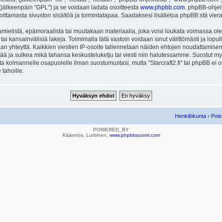
ä (jälkeenpäin "GPL") ja se voidaan ladata osoitteesta
www.phpbb.com
. phpBB-ohjel
joittamasta sivuston sisältöä ja toimintatapaa. Saadaksesi lisätietoa phpBB:stä vier
mielistä, epämoraalista tai muutakaan materiaalia, joka voisi loukata voimassa ole
u tai kansainvälisiä lakeja. Toimimalla tätä vastoin voidaan sinut välittömästi ja lopull
aan yhteyttä. Kaikkien viestien IP-osoite tallennetaan näiden ehtojen noudattamisen 
rtää ja sulkea mikä tahansa keskusteluketju tai viesti niin halutessamme. Suostut myös
eta kolmannelle osapuolelle ilman suostumustasi, mutta "Starcraft2.fi" tai phpBB ei
 tahoille.
Henkilökunta
•
Pois
POWERED_BY
Käännös, Lurttinen,
www.phpbbsuomi.com