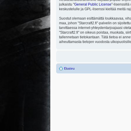
julkaistu "
General Public License
"-lisenssill
keskustelulle ja GPL-lisenssi kieltää meitä ra
Suostut olemaan esittämättä loukkaavaa, viha
maa, johon "Starcraft2.fi"-palvelin on sijoitett
tarvittaessa internet-yhteydentarjoajaasi otet
"Starcraft2.fi" on oikeus poistaa, muokata, sii
tallennetaan tietokantaan. Tätä tietoa ei ann
aiheuttamasta tietojen vuodosta ulkopuolisille
Etusivu