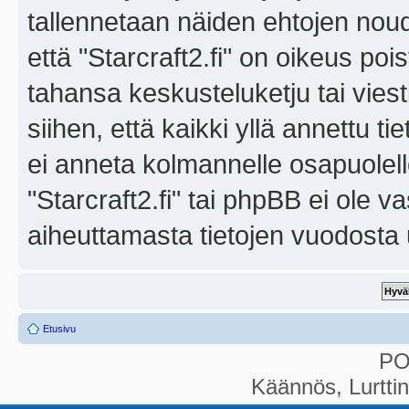
tallennetaan näiden ehtojen noud
että "Starcraft2.fi" on oikeus poi
tahansa keskusteluketju tai vies
siihen, että kaikki yllä annettu ti
ei anneta kolmannelle osapuolel
"Starcraft2.fi" tai phpBB ei ole 
aiheuttamasta tietojen vuodosta ul
Etusivu
P
Käännös, Lurtti