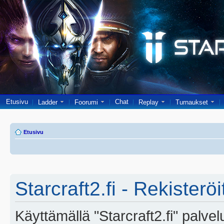
Etusivu
Chat
Ladder
Foorumi
Replay
Turnaukset
Etusivu
Starcraft2.fi - Rekisterö
Käyttämällä "Starcraft2.fi" palve