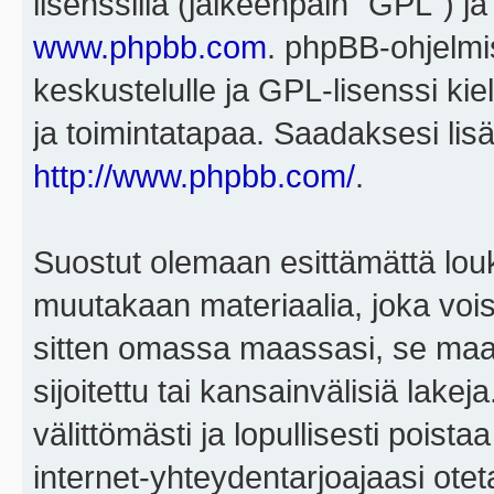
lisenssillä (jälkeenpäin "GPL") j
www.phpbb.com
. phpBB-ohjelmis
keskustelulle ja GPL-lisenssi kie
ja toimintatapaa. Saadaksesi lisä
http://www.phpbb.com/
.
Suostut olemaan esittämättä louk
muutakaan materiaalia, joka voisi
sitten omassa maassasi, se maa, 
sijoitettu tai kansainvälisiä lake
välittömästi ja lopullisesti poista
internet-yhteydentarjoajaasi otet