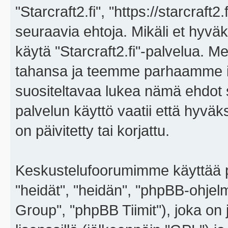
"Starcraft2.fi", "https://starcraft
seuraavia ehtoja. Mikäli et hyväks
käytä "Starcraft2.fi"-palvelua. 
tahansa ja teemme parhaamme i
suositeltavaa lukea nämä ehdot sä
palvelun käyttö vaatii että hyvä
on päivitetty tai korjattu.
Keskustelufoorumimme käyttää p
"heidät", "heidän", "phpBB-ohje
Group", "phpBB Tiimit"), joka on j