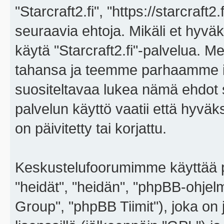
"Starcraft2.fi", "https://starcraft
seuraavia ehtoja. Mikäli et hyväks
käytä "Starcraft2.fi"-palvelua. 
tahansa ja teemme parhaamme i
suositeltavaa lukea nämä ehdot sä
palvelun käyttö vaatii että hyvä
on päivitetty tai korjattu.
Keskustelufoorumimme käyttää p
"heidät", "heidän", "phpBB-ohje
Group", "phpBB Tiimit"), joka on j