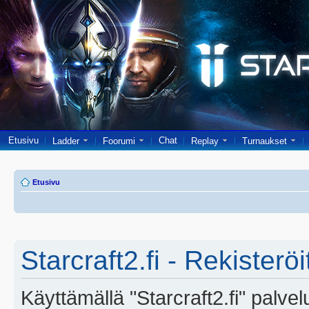
Etusivu
Chat
Ladder
Foorumi
Replay
Turnaukset
Etusivu
Starcraft2.fi - Rekisterö
Käyttämällä "Starcraft2.fi" palve