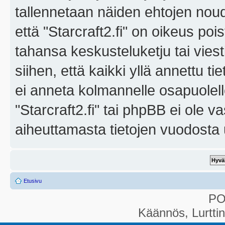
tallennetaan näiden ehtojen noud
että "Starcraft2.fi" on oikeus poi
tahansa keskusteluketju tai vies
siihen, että kaikki yllä annettu ti
ei anneta kolmannelle osapuolel
"Starcraft2.fi" tai phpBB ei ole 
aiheuttamasta tietojen vuodosta ul
Etusivu
P
Käännös, Lurtti