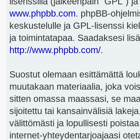
lisenssillä (jälkeenpäin "GPL") j
www.phpbb.com
. phpBB-ohjelmis
keskustelulle ja GPL-lisenssi kie
ja toimintatapaa. Saadaksesi lisä
http://www.phpbb.com/
.
Suostut olemaan esittämättä louk
muutakaan materiaalia, joka voisi
sitten omassa maassasi, se maa, 
sijoitettu tai kansainvälisiä lake
välittömästi ja lopullisesti poista
internet-yhteydentarjoajaasi otet