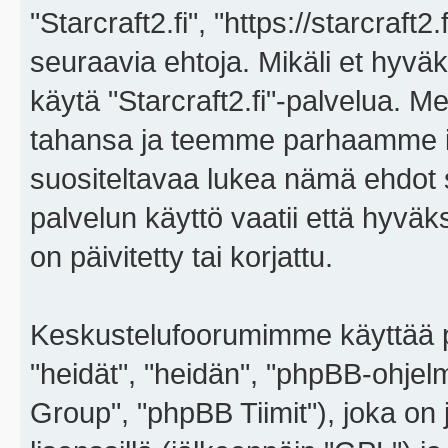
"Starcraft2.fi", "https://starcraft
seuraavia ehtoja. Mikäli et hyväks
käytä "Starcraft2.fi"-palvelua. 
tahansa ja teemme parhaamme i
suositeltavaa lukea nämä ehdot sä
palvelun käyttö vaatii että hyvä
on päivitetty tai korjattu.
Keskustelufoorumimme käyttää p
"heidät", "heidän", "phpBB-ohje
Group", "phpBB Tiimit"), joka on j