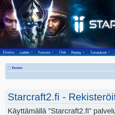
Etusivu
Chat
Ladder
Foorumi
Replay
Turnaukset
Etusivu
Starcraft2.fi - Rekisterö
Käyttämällä "Starcraft2.fi" palve