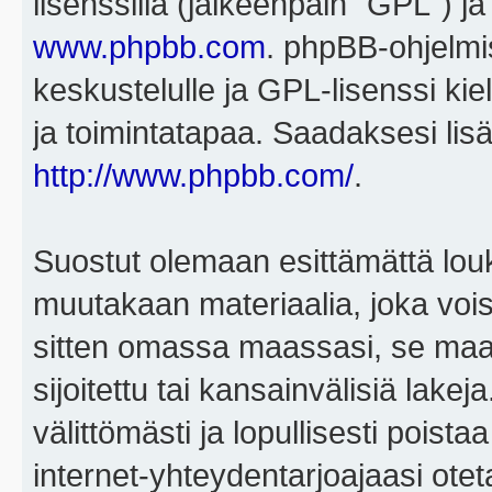
lisenssillä (jälkeenpäin "GPL") j
www.phpbb.com
. phpBB-ohjelmis
keskustelulle ja GPL-lisenssi kie
ja toimintatapaa. Saadaksesi lisä
http://www.phpbb.com/
.
Suostut olemaan esittämättä louk
muutakaan materiaalia, joka voisi
sitten omassa maassasi, se maa, 
sijoitettu tai kansainvälisiä lake
välittömästi ja lopullisesti poista
internet-yhteydentarjoajaasi otet