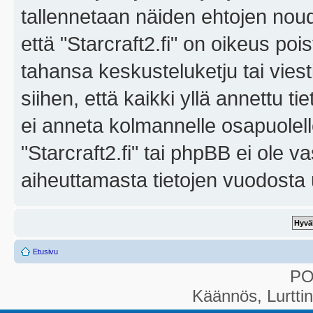
tallennetaan näiden ehtojen noud
että "Starcraft2.fi" on oikeus poi
tahansa keskusteluketju tai vies
siihen, että kaikki yllä annettu ti
ei anneta kolmannelle osapuolel
"Starcraft2.fi" tai phpBB ei ole 
aiheuttamasta tietojen vuodosta ul
Etusivu
P
Käännös, Lurtti