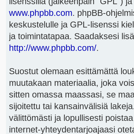
lisenssillä (jälkeenpäin "GPL") j
www.phpbb.com
. phpBB-ohjelmis
keskustelulle ja GPL-lisenssi kie
ja toimintatapaa. Saadaksesi lisä
http://www.phpbb.com/
.
Suostut olemaan esittämättä louk
muutakaan materiaalia, joka voisi
sitten omassa maassasi, se maa, 
sijoitettu tai kansainvälisiä lake
välittömästi ja lopullisesti poista
internet-yhteydentarjoajaasi otet