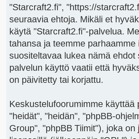
"Starcraft2.fi", "https://starcraft
seuraavia ehtoja. Mikäli et hyväks
käytä "Starcraft2.fi"-palvelua. 
tahansa ja teemme parhaamme i
suositeltavaa lukea nämä ehdot sä
palvelun käyttö vaatii että hyvä
on päivitetty tai korjattu.
Keskustelufoorumimme käyttää p
"heidät", "heidän", "phpBB-ohje
Group", "phpBB Tiimit"), joka on j