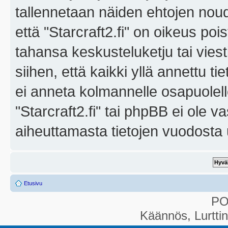
tallennetaan näiden ehtojen noud
että "Starcraft2.fi" on oikeus poi
tahansa keskusteluketju tai vies
siihen, että kaikki yllä annettu ti
ei anneta kolmannelle osapuolel
"Starcraft2.fi" tai phpBB ei ole 
aiheuttamasta tietojen vuodosta ul
Etusivu
P
Käännös, Lurtti