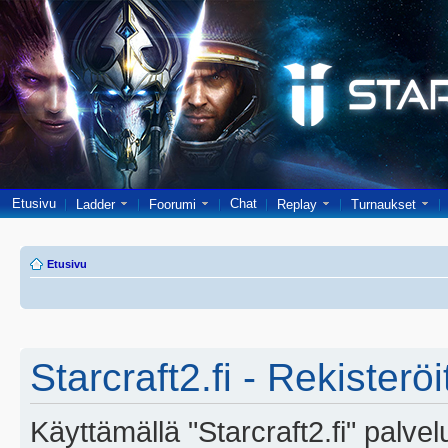
Etusivu
Chat
Ladder
Foorumi
Replay
Turnaukset
Etusivu
Starcraft2.fi - Rekisterö
Käyttämällä "Starcraft2.fi" palve